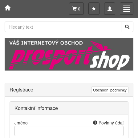
Toggle
Toggl
0
navigation
navig
Registrace
Obchodní podmínky
Kontaktní informace
Jméno
Povinný údaj