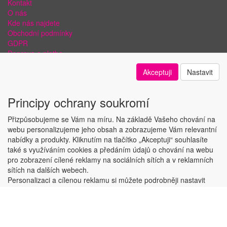
Kontakt
O nás
Kde nás najdete
Obchodní podmínky
GDPR
Doprava a platba
Bezpečnost plateb a ochrana dat
Akceptuji
Nastavit
Odstoupení od smlouvy
Nastavení soukromí
Principy ochrany soukromí
Přizpůsobujeme se Vám na míru. Na základě Vašeho chování na
webu personalizujeme jeho obsah a zobrazujeme Vám relevantní
nabídky a produkty. Kliknutím na tlačítko „Akceptuji“ souhlasíte
Copyright © ABRA Software a.s. 2018
také s využíváním cookies a předáním údajů o chování na webu
pro zobrazení cílené reklamy na sociálních sítích a v reklamních
sítích na dalších webech.
Personalizaci a cílenou reklamu si můžete podrobněji nastavit
nebo kdykoli vypnout po kliknutí na tlačítko „Nastavit“.