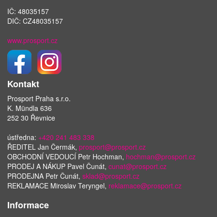
IČ: 48035157
DIČ: CZ48035157
www.prosport.cz
Kontakt
Prosport Praha s.r.o.
K. Mündla 636
252 30 Řevnice
ústředna:
+420 241 483 338
ŘEDITEL Jan Čermák,
prosport@prosport.cz
OBCHODNÍ VEDOUCÍ Petr Hochman,
hochman@prosport.cz
PRODEJ A NÁKUP Pavel Čunát,
cunat@prosport.cz
PRODEJNA Petr Čunát,
sklad@prosport.cz
REKLAMACE Miroslav Teryngel,
reklamace@prosport.cz
Informace