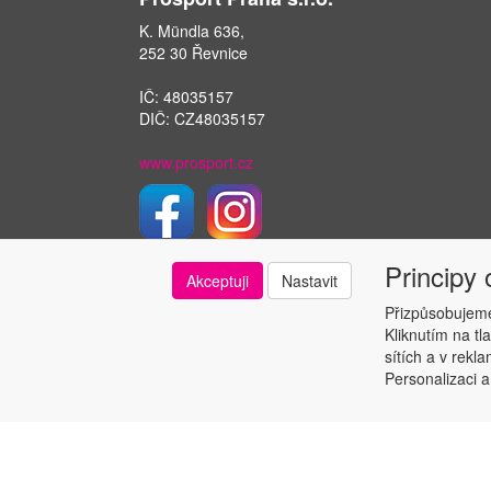
K. Mündla 636,
252 30 Řevnice
IČ: 48035157
DIČ: CZ48035157
www.prosport.cz
Principy
Akceptuji
Nastavit
Přizpůsobujeme
Kliknutím na tl
sítích a v rekl
Personalizaci a