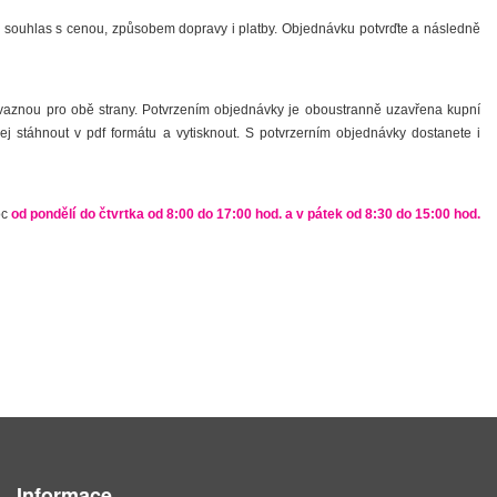
vněž souhlas s cenou, způsobem dopravy i platby. Objednávku potvrďte a následně
ávaznou pro obě strany. Potvrzením objednávky je oboustranně uzavřena kupní
ej stáhnout v pdf formátu a vytisknout. S potvrzerním objednávky dostanete i
oc
od pondělí do čtvrtka od 8:00 do 17:00 hod. a v pátek od 8:30 do 15:00 hod.
Informace