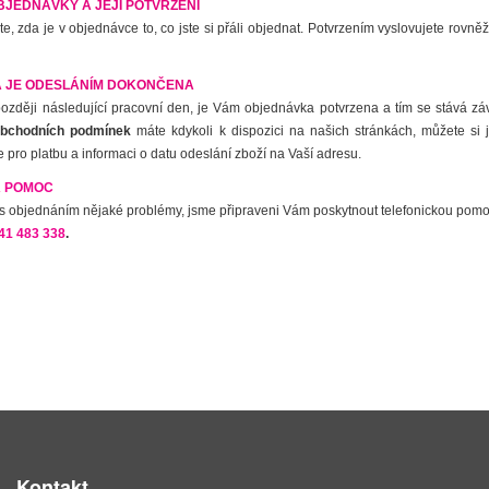
BJEDNÁVKY A JEJÍ POTVRZENÍ
jte, zda je v objednávce to, co jste si přáli objednat. Potvrzením vyslovujete ro
A JE ODESLÁNÍM DOKONČENA
později následující pracovní den, je Vám objednávka potvrzena a tím se stává z
bchodních podmínek
máte kdykoli k dispozici na našich stránkách, můžete si j
e pro platbu a informaci o datu odeslání zboží na Vaší adresu.
Á POMOC
 s objednáním nějaké problémy, jsme připraveni Vám poskytnout telefonickou pom
41 483 338
.
Kontakt