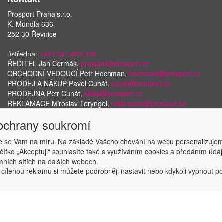
Prosport Praha s.r.o.
K. Mündla 636
252 30 Řevnice
ústředna:
+420 241 483 338
ŘEDITEL Jan Čermák,
prosport@prosport.cz
OBCHODNÍ VEDOUCÍ Petr Hochman,
hochman@prosport.cz
PRODEJ A NÁKUP Pavel Čunát,
cunat@prosport.cz
PRODEJNA Petr Čunát,
sklad@prosport.cz
REKLAMACE Miroslav Teryngel,
reklamace@prosport.cz
 ochrany soukromí
 se Vám na míru. Na základě Vašeho chování na webu personalizujem
Copyright © ABRA Software a.s. 2018
ačítko „Akceptuji“ souhlasíte také s využíváním cookies a předáním úd
amních sítích na dalších webech.
 cílenou reklamu si můžete podrobněji nastavit nebo kdykoli vypnout po k