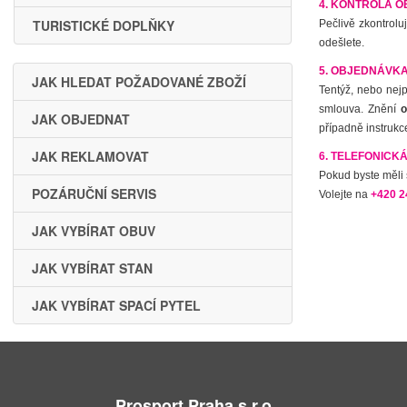
4. KONTROLA O
TURISTICKÉ DOPLŇKY
Pečlivě zkontrolu
odešlete.
5. OBJEDNÁVK
JAK HLEDAT POŽADOVANÉ ZBOŽÍ
Tentýž, nebo nej
smlouva. Znění
o
JAK OBJEDNAT
případně instrukc
JAK REKLAMOVAT
6. TELEFONICK
Pokud byste měli
POZÁRUČNÍ SERVIS
Volejte na
+420 2
JAK VYBÍRAT OBUV
JAK VYBÍRAT STAN
JAK VYBÍRAT SPACÍ PYTEL
Prosport Praha s.r.o.