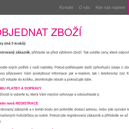
Kontakt
O nás
Kde nás najdete
OBJEDNAT ZBOŽÍ
ky (má 5 kroků):
istrovaný zákazník
, přihlaste se před výběrem zboží. Tak uvidíte ceny, které odpo
podle svých potřeb z naší nabídky. Pokud potřebujete další zpřesňující údaje o z
jsou připraveni Vám poskytnout informace jak e-mailem, tak i telefonicky (vi
í vstupte do košíku, zkontrolujte obsah a pokračujte dále.
OBU PLATBY A DOPRAVY
ností si vyberte tu, která Vám nejvíce vyhovuje a odsouhlaste ji.
nebo nová REGISTRACE
gistrovaný zákazník a v tomto bodu jen potvrdíte dodací adresu, nebo jste vyzváni 
načených hvězdičkou je nutné. Pokud jste registrovaný zákazník a přihlásíte se až 
v.