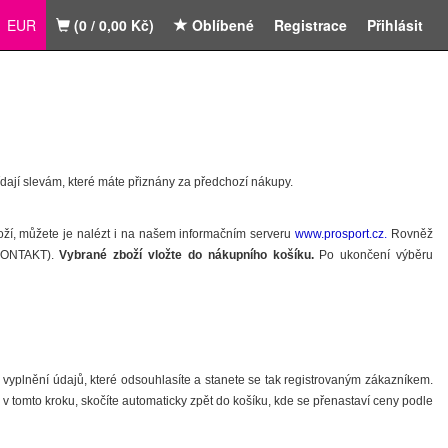
EUR
(0 / 0,00 Kč)
Oblíbené
Registrace
Přihlásit
vídají slevám, které máte přiznány za předchozí nákupy.
boží, můžete je nalézt i na našem informačním serveru
www.prosport.cz
.
Rovněž
z KONTAKT).
Vybrané zboží vložte do nákupního košíku.
Po ukončení výběru
k vyplnění údajů, které odsouhlasíte a stanete se tak registrovaným zákazníkem.
v tomto kroku, skočíte automaticky zpět do košíku, kde se přenastaví ceny podle