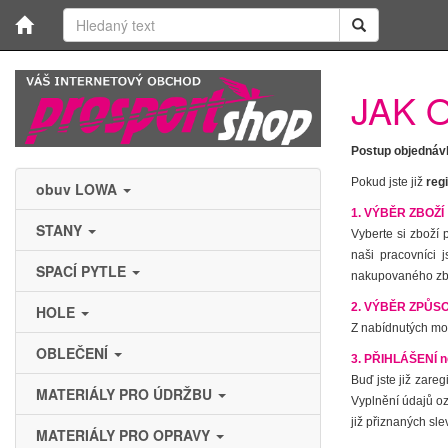
JAK 
Postup objednáv
Pokud jste již
reg
obuv LOWA
1.
VÝBĚR ZBOŽÍ
STANY
Vyberte si zboží 
naši pracovníci 
SPACÍ PYTLE
nakupovaného zbož
2. VÝBĚR ZPŮS
HOLE
Z nabídnutých mož
OBLEČENÍ
3. PŘIHLÁŠENÍ 
Buď jste již zare
MATERIÁLY PRO ÚDRŽBU
Vyplnění údajů oz
již přiznaných sle
MATERIÁLY PRO OPRAVY