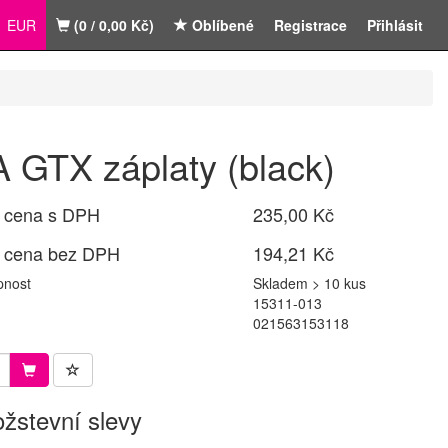
EUR
(0 / 0,00 Kč)
Oblíbené
Registrace
Přihlásit
 GTX záplaty (black)
 cena s DPH
235,00 Kč
 cena bez DPH
194,21 Kč
pnost
Skladem > 10 kus
15311-013
021563153118
žstevní slevy