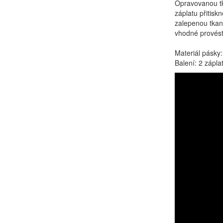
Opravovanou tk
záplatu přitis
zalepenou tkani
vhodné provést 
Materiál pásky:
Balení: 2 zápl