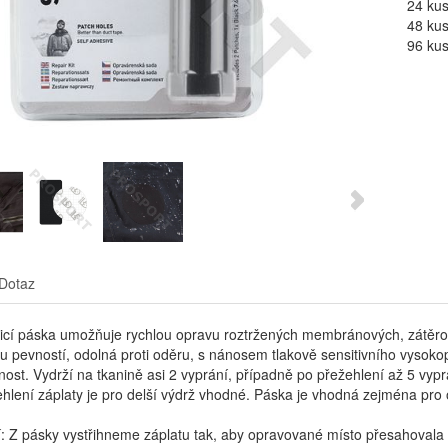
24 ku
48 ku
96 ku
Dotaz
icí páska umožňuje rychlou opravu roztržených membránových, zátěrov
u pevností, odolná proti oděru, s nánosem tlakově sensitivního vysokop
st. Vydrží na tkanině asi 2 vyprání, případně po přežehlení až 5 vypr
hlení záplaty je pro delší výdrž vhodné. Páska je vhodná zejména pr
í: Z pásky vystřihneme záplatu tak, aby opravované místo přesahovala