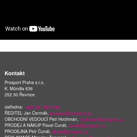
Kontakt
Prosport Praha s.r.o.
K. Mündla 636
252 30 Řevnice
ústředna:
+420 241 483 338
ŘEDITEL Jan Čermák,
prosport@prosport.cz
OBCHODNÍ VEDOUCÍ Petr Hochman,
hochman@prosport.cz
PRODEJ A NÁKUP Pavel Čunát,
cunat@prosport.cz
PRODEJNA Petr Čunát,
sklad@prosport.cz