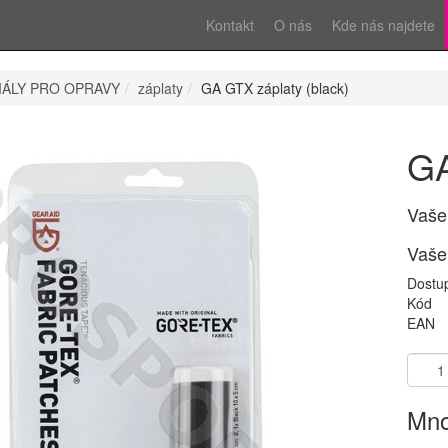
Kontakt
O nás
Kde nás najdete
IÁLY PRO OPRAVY
záplaty
GA GTX záplaty (black)
GA
Vaše
Vaše
Dostu
Kód
EAN
Mno