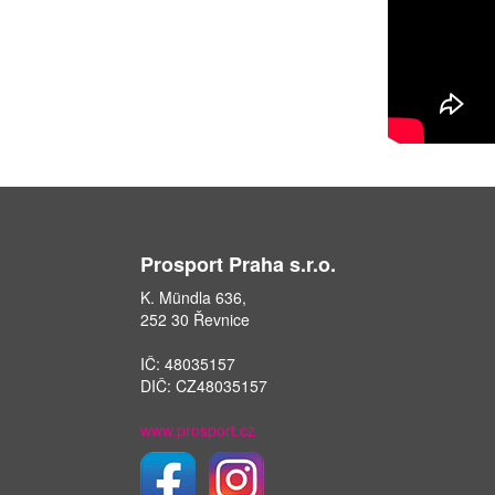
Prosport Praha s.r.o.
K. Mündla 636,
252 30 Řevnice
IČ: 48035157
DIČ: CZ48035157
www.prosport.cz