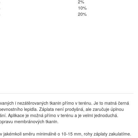
s
2%
s
10%
s
20%
aných i nezátěrovaných tkanin přímo v terénu. Je to matná černá
evnostního lepidla. Záplata není prodyšná, ale zaručuje úplnou
ání. Aplikace je možná přímo v terénu a je velmi jednoduchá.
o opravu membránových tkanin.
 v jakémkoli směru minimálně o 10-15 mm, rohy záplaty zakulatíme.