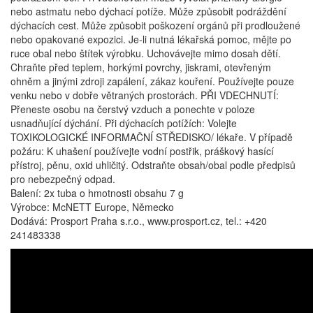
nebo astmatu nebo dýchací potíže. Může způsobit podráždění
dýchacích cest. Může způsobit poškození orgánů při prodloužené
nebo opakované expozici. Je-li nutná lékařská pomoc, mějte po
ruce obal nebo štítek výrobku. Uchovávejte mimo dosah dětí.
Chraňte před teplem, horkými povrchy, jiskrami, otevřeným
ohněm a jinými zdroji zapálení, zákaz kouření. Používejte pouze
venku nebo v dobře větraných prostorách. PŘI VDECHNUTÍ:
Přeneste osobu na čerstvý vzduch a ponechte v poloze
usnadňující dýchání. Při dýchacích potížích: Volejte
TOXIKOLOGICKÉ INFORMAČNÍ STŘEDISKO/ lékaře. V případě
požáru: K uhašení používejte vodní postřik, práškový hasící
přístroj, pěnu, oxid uhličitý. Odstraňte obsah/obal podle předpisů
pro nebezpečný odpad.
Balení: 2x tuba o hmotnosti obsahu 7 g
Výrobce: McNETT Europe, Německo
Dodává: Prosport Praha s.r.o., www.prosport.cz, tel.: +420
241483338