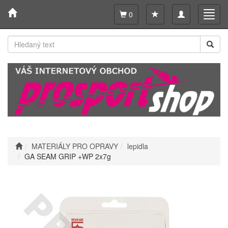
Toggle
Toggl
0
navigation
navig
MATERIÁLY PRO OPRAVY
lepidla
GA SEAM GRIP +WP 2x7g