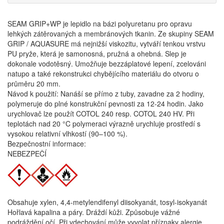
SEAM GRIP+WP je lepidlo na bázi polyuretanu pro opravu
lehkých zátěrovaných a membránových tkanin. Ze skupiny SEAM
GRIP / AQUASURE má nejnižší viskozitu, vytváří tenkou vrstvu
PU pryže, která je samonosná, pružná a ohebná. Slep je
dokonale vodotěsný. Umožňuje bezzáplatové lepení, zcelováni
natupo a také rekonstrukci chybějícího materiálu do otvoru o
průměru 20 mm.
Návod k použití: Nanáší se přímo z tuby, zavadne za 2 hodiny,
polymeruje do plné konstrukční pevnosti za 12-24 hodin. Jako
urychlovač lze použít COTOL 240 resp. COTOL 240 HV. Při
teplotách nad 20 °C polymeraci výrazně urychluje prostředí s
vysokou relativní vlhkostí (90–100 %).
Bezpečnostní informace:
NEBEZPEČÍ
Obsahuje xylen, 4,4-metylendifenyl diisokyanát, tosyl-isokyanát
Hořlavá kapalina a páry. Dráždí kůži. Způsobuje vážné
podráždění očí. Při vdechování může vyvolat příznaky alergie