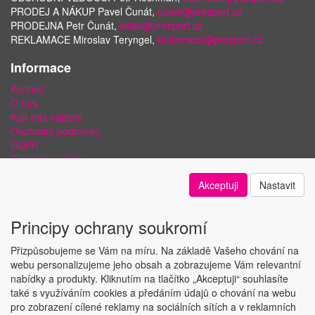
PRODEJ A NÁKUP Pavel Čunát,
cunat@prosport.cz
PRODEJNA Petr Čunát,
sklad@prosport.cz
REKLAMACE Miroslav Teryngel,
reklamace@prosport.cz
Informace
Kontakt
O nás
Kde nás najdete
Obchodní podmínky
GDPR
Doprava a platba
Bezpečnost plateb a ochrana dat
Akceptuji
Nastavit
Odstoupení od smlouvy
Nastavení soukromí
Principy ochrany soukromí
Přizpůsobujeme se Vám na míru. Na základě Vašeho chování na
webu personalizujeme jeho obsah a zobrazujeme Vám relevantní
nabídky a produkty. Kliknutím na tlačítko „Akceptuji“ souhlasíte
Copyright © ABRA Software a.s. 2018
také s využíváním cookies a předáním údajů o chování na webu
pro zobrazení cílené reklamy na sociálních sítích a v reklamních