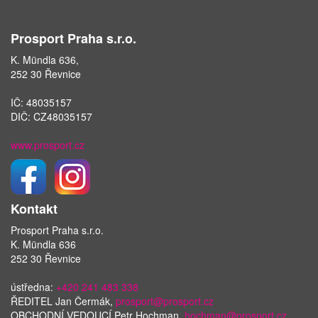
Prosport Praha s.r.o.
K. Mündla 636,
252 30 Řevnice
IČ: 48035157
DIČ: CZ48035157
www.prosport.cz
Kontakt
Prosport Praha s.r.o.
K. Mündla 636
252 30 Řevnice
ústředna:
+420 241 483 338
ŘEDITEL Jan Čermák,
prosport@prosport.cz
OBCHODNÍ VEDOUCÍ Petr Hochman,
hochman@prosport.cz