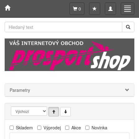
Toggle
Toggl
0
navigation
navig
Parametry
Skladem
Výprodej
Akce
Novinka