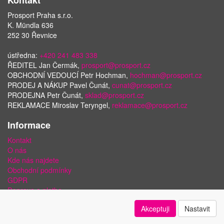
Kontakt
Prosport Praha s.r.o.
K. Mündla 636
252 30 Řevnice
ústředna:
+420 241 483 338
ŘEDITEL Jan Čermák,
prosport@prosport.cz
OBCHODNÍ VEDOUCÍ Petr Hochman,
hochman@prosport.cz
PRODEJ A NÁKUP Pavel Čunát,
cunat@prosport.cz
PRODEJNA Petr Čunát,
sklad@prosport.cz
REKLAMACE Miroslav Teryngel,
reklamace@prosport.cz
Informace
Kontakt
O nás
Kde nás najdete
Obchodní podmínky
GDPR
Doprava a platba
Bezpečnost plateb a ochrana dat
Akceptuji
Nastavit
Odstoupení od smlouvy
Nastavení soukromí