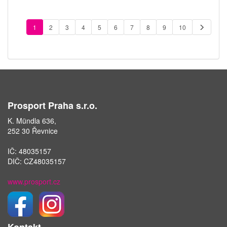
1
2
3
4
5
6
7
8
9
10
Prosport Praha s.r.o.
K. Mündla 636,
252 30 Řevnice
IČ: 48035157
DIČ: CZ48035157
www.prosport.cz