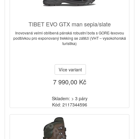
TIBET EVO GTX man sepia/slate
Inovovaná velmi oblíbená pánská robustní bota s GORE-texovou
podšívkou pro exponovaný trekking se zátěží (VHT – vysokohorská
turistika)
Více variant
7 990,00 Kč
Skladem: > 3 páry
Kód: 2117344596