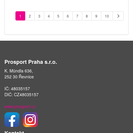
1
2
3
4
5
6
7
8
9
10
Prosport Praha s.r.o.
K. Mündla 636,
252 30 Řevnice
IČ: 48035157
DIČ: CZ48035157
www.prosport.cz