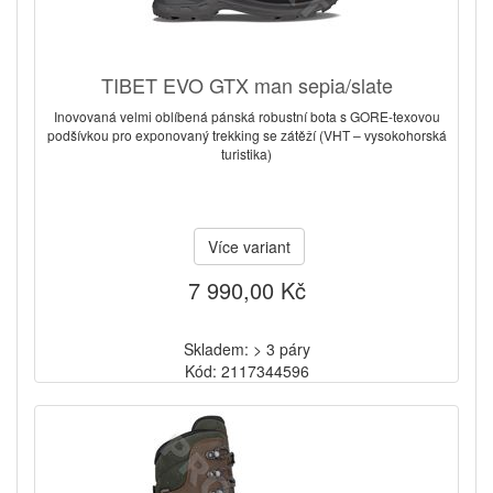
TIBET EVO GTX man sepia/slate
Inovovaná velmi oblíbená pánská robustní bota s GORE-texovou
podšívkou pro exponovaný trekking se zátěží (VHT – vysokohorská
turistika)
Více variant
7 990,00 Kč
Skladem: > 3 páry
Kód: 2117344596