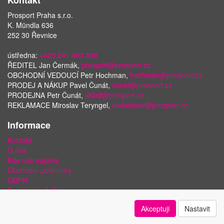
Kontakt
Prosport Praha s.r.o.
K. Mündla 636
252 30 Řevnice
ústředna:
+420 241 483 338
ŘEDITEL Jan Čermák,
prosport@prosport.cz
OBCHODNÍ VEDOUCÍ Petr Hochman,
hochman@prosport.cz
PRODEJ A NÁKUP Pavel Čunát,
cunat@prosport.cz
PRODEJNA Petr Čunát,
sklad@prosport.cz
REKLAMACE Miroslav Teryngel,
reklamace@prosport.cz
Informace
Kontakt
O nás
Kde nás najdete
Obchodní podmínky
GDPR
Doprava a platba
Bezpečnost plateb a ochrana dat
Akceptuji
Nastavit
Odstoupení od smlouvy
Nastavení soukromí