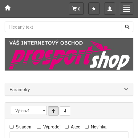
Toggle
Toggl
0
navigation
navig
Parametry
Skladem
Výprodej
Akce
Novinka