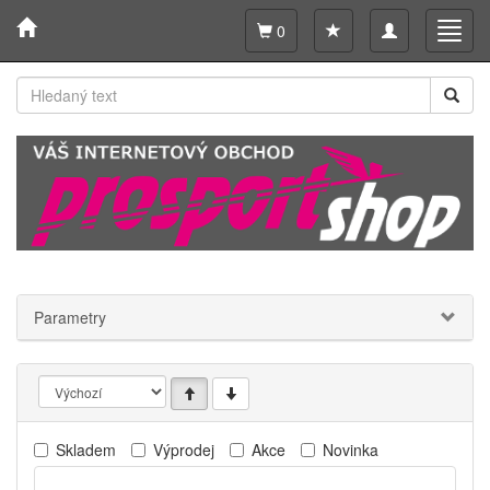
Toggle
Toggl
0
navigation
navig
Parametry
Skladem
Výprodej
Akce
Novinka