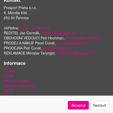
Kontakt
Prosport Praha s.r.o.
K. Mündla 636
252 30 Řevnice
ústředna:
+420 241 483 338
ŘEDITEL Jan Čermák,
prosport@prosport.cz
OBCHODNÍ VEDOUCÍ Petr Hochman,
hochman@prosport.cz
PRODEJ A NÁKUP Pavel Čunát,
cunat@prosport.cz
PRODEJNA Petr Čunát,
sklad@prosport.cz
REKLAMACE Miroslav Teryngel,
reklamace@prosport.cz
Informace
Kontakt
O nás
Kde nás najdete
Obchodní podmínky
GDPR
Doprava a platba
Bezpečnost plateb a ochrana dat
Akceptuji
Nastavit
Odstoupení od smlouvy
Nastavení soukromí