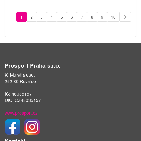
1
2
3
4
5
6
7
8
9
10
Prosport Praha s.r.o.
K. Mündla 636,
252 30 Řevnice
IČ: 48035157
DIČ: CZ48035157
www.prosport.cz