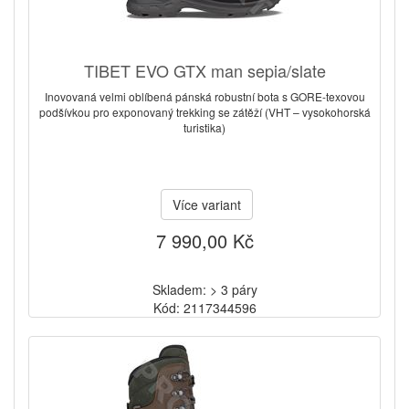
TIBET EVO GTX man sepia/slate
Inovovaná velmi oblíbená pánská robustní bota s GORE-texovou
podšívkou pro exponovaný trekking se zátěží (VHT – vysokohorská
turistika)
Více variant
7 990,00 Kč
Skladem: > 3 páry
Kód: 2117344596