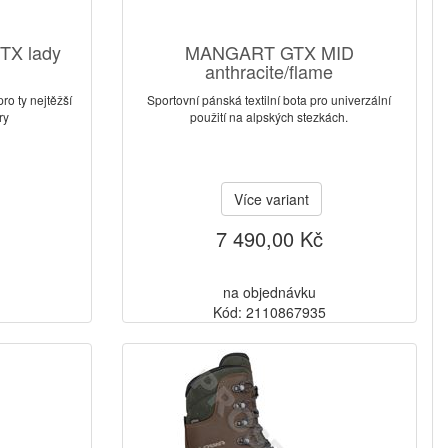
TX lady
MANGART GTX MID
anthracite/flame
o ty nejtěžší
Sportovní pánská textilní bota pro univerzální
ry
použití na alpských stezkách.
Více variant
7 490,00 Kč
na objednávku
6
Kód: 2110867935