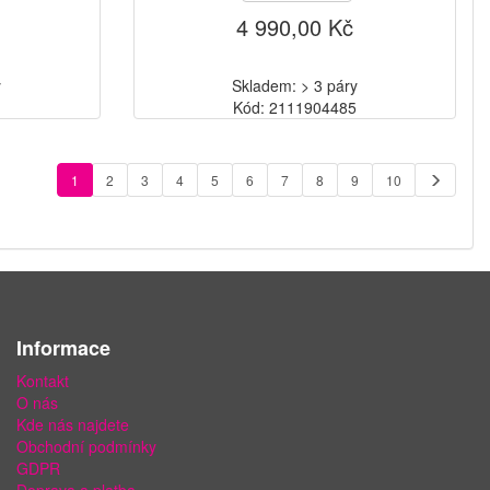
4 990,00 Kč
y
Skladem: > 3 páry
8
Kód: 2111904485
1
2
3
4
5
6
7
8
9
10
Informace
Kontakt
O nás
Kde nás najdete
Obchodní podmínky
GDPR