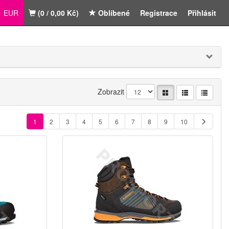
EUR
(0 / 0,00 Kč)
Oblíbené
Registrace
Přihlásit
Zobrazit
1
2
3
4
5
6
7
8
9
10