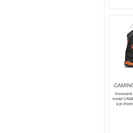
CAMINO
Inovovaná 
model CAMI
a je vhod