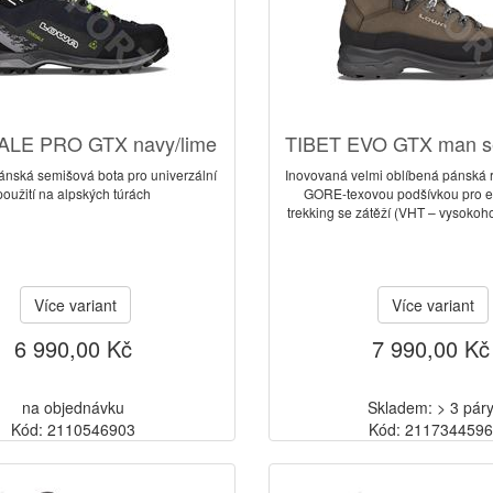
LE PRO GTX navy/lime
TIBET EVO GTX man se
ánská semišová bota pro univerzální
Inovovaná velmi oblíbená pánská r
použití na alpských túrách
GORE-texovou podšívkou pro 
trekking se zátěží (VHT – vysokoho
Více variant
Více variant
6 990,00 Kč
7 990,00 Kč
na objednávku
Skladem: > 3 pár
Kód: 2110546903
Kód: 211734459