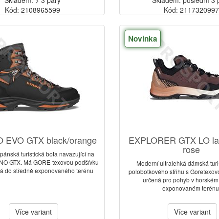
Skladem: > 3 páry
Skladem: poslední 3 
Kód: 2108965599
Kód: 211732099
Novinka
 EVO GTX black/orange
EXPLORER GTX LO la
rose
pánská turistická bota navazující na
NO GTX. Má GORE-texovou podšívku
Moderní ultralehká dámská turi
ná do středně exponovaného terénu
polobotkového střihu s Goretexov
určená pro pohyb v horském
exponovaném terénu
Více variant
Více variant