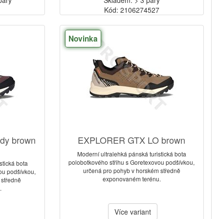
páry
Skladem: > 3 páry
7
Kód: 2106274527
Novinka
dy brown
EXPLORER GTX LO brown
Moderní ultralehká pánská turistická bota
polobotkového střihu s Goretexovou podšívkou,
stická bota
určená pro pohyb v horském středně
ou podšívkou,
exponovaném terénu.
 středně
.
Více variant