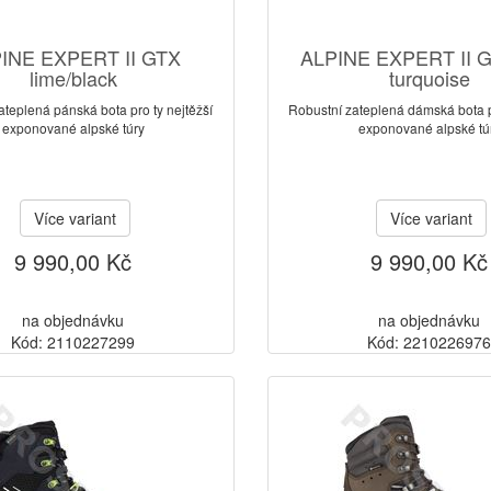
INE EXPERT II GTX
ALPINE EXPERT II G
lime/black
turquoise
ateplená pánská bota pro ty nejtěžší
Robustní zateplená dámská bota pr
exponované alpské túry
exponované alpské tú
Více variant
Více variant
9 990,00 Kč
9 990,00 Kč
na objednávku
na objednávku
Kód: 2110227299
Kód: 221022697