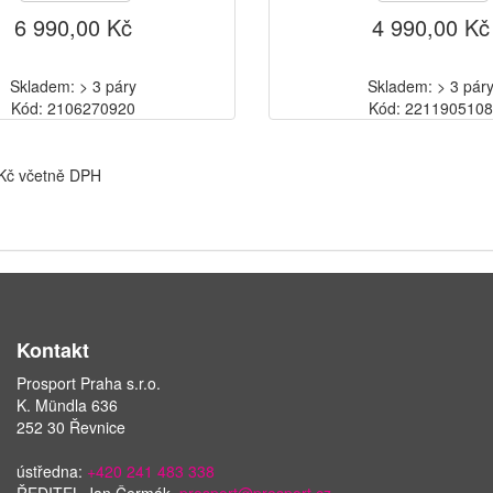
6 990,00 Kč
4 990,00 Kč
Skladem: > 3 páry
Skladem: > 3 pár
Kód: 2106270920
Kód: 221190510
 Kč včetně DPH
Kontakt
Prosport Praha s.r.o.
K. Mündla 636
252 30 Řevnice
ústředna:
+420 241 483 338