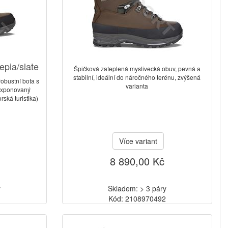
pia/slate
Špičková zateplená myslivecká obuv, pevná a
stabilní, ideální do náročného terénu, zvýšená
obustní bota s
varianta
exponovaný
rská turistika)
Více variant
8 890,00 Kč
y
Skladem: > 3 páry
6
Kód: 2108970492