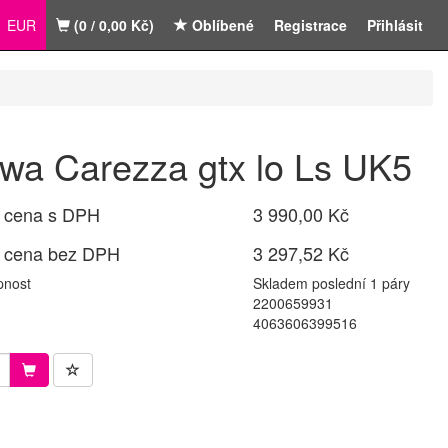
EUR
(0 / 0,00 Kč)
Oblíbené
Registrace
Přihlásit
wa Carezza gtx lo Ls UK5
 cena s DPH
3 990,00 Kč
 cena bez DPH
3 297,52 Kč
pnost
Skladem poslední 1 páry
2200659931
4063606399516