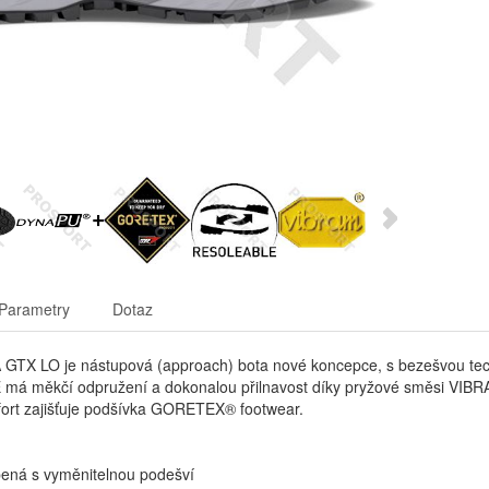
Parametry
Dotaz
GTX LO je nástupová (approach) bota nové koncepce, s bezešvou tec
 měkčí odpružení a dokonalou přilnavost díky pryžové směsi VIBRAM
fort zajišťuje podšívka GORETEX® footwear.
pená s vyměnitelnou podešví