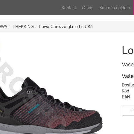
Kontakt
O nás
Kde nás najdete
OWA
TREKKING
Lowa Carezza gtx lo Ls UK5
Lo
Vaše
Vaše
Dostu
Kód
EAN