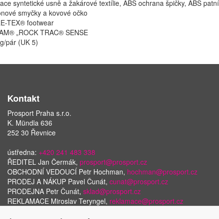
ce syntetické usně a žakárové textílie, ABS ochrana špičky, ABS patní 
onové smyčky a kovové očko
E-TEX® footwear
BRAM® „ROCK TRAC® SENSE
g/pár (UK 5)
Kontakt
Prosport Praha s.r.o.
K. Mündla 636
252 30 Řevnice
ústředna:
+420 241 483 338
ŘEDITEL Jan Čermák,
prosport@prosport.cz
OBCHODNÍ VEDOUCÍ Petr Hochman,
hochman@prosport.cz
PRODEJ A NÁKUP Pavel Čunát,
cunat@prosport.cz
PRODEJNA Petr Čunát,
sklad@prosport.cz
REKLAMACE Miroslav Teryngel,
reklamace@prosport.cz