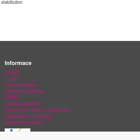
stabilizátor
Informace
Kontakt
O nás
Kde nás najdete
Obchodní podmínky
GDPR
Doprava a platba
Bezpečnost plateb a ochrana dat
Odstoupení od smlouvy
Nastavení soukromí