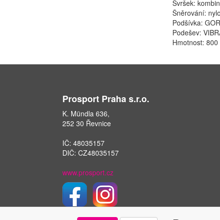
Svršek: kombina
Šněrování: nyl
Podšívka: GOR
Podešev: VI
Hmotnost: 800 
Prosport Praha s.r.o.
K. Mündla 636,
252 30 Řevnice
IČ: 48035157
DIČ: CZ48035157
www.prosport.cz