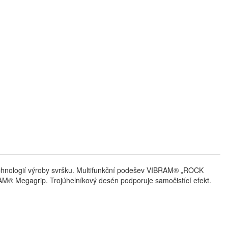
hnologií výroby svršku. Multifunkční podešev VIBRAM® „ROCK
® Megagrip. Trojúhelníkový desén podporuje samočistící efekt.