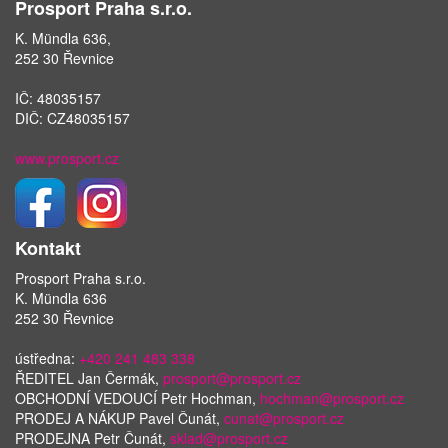
Prosport Praha s.r.o.
K. Mündla 636,
252 30 Řevnice
IČ: 48035157
DIČ: CZ48035157
www.prosport.cz
Kontakt
Prosport Praha s.r.o.
K. Mündla 636
252 30 Řevnice
ústředna:
+420 241 483 338
ŘEDITEL Jan Čermák,
prosport@prosport.cz
OBCHODNÍ VEDOUCÍ Petr Hochman,
hochman@prosport.cz
PRODEJ A NÁKUP Pavel Čunát,
cunat@prosport.cz
PRODEJNA Petr Čunát,
sklad@prosport.cz