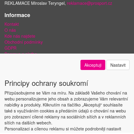
REKLAMACE Miroslav Teryngel,
reklamace@prosport.cz
Informace
Kontakt
O nás
Kde nás najdete
Obchodní podmínky
GDPR
Doprava a platba
Bezpečnost plateb a ochrana dat
Akceptuji
Nastavit
Odstoupení od smlouvy
Nastavení soukromí
Principy ochrany soukromí
Přizpůsobujeme se Vám na míru. Na základě Vašeho chování na
webu personalizujeme jeho obsah a zobrazujeme Vám relevantní
nabídky a produkty. Kliknutím na tlačítko „Akceptuji“ souhlasíte
Copyright © ABRA Software a.s. 2018
také s využíváním cookies a předáním údajů o chování na webu
pro zobrazení cílené reklamy na sociálních sítích a v reklamních
sítích na dalších webech.
Personalizaci a cílenou reklamu si můžete podrobněji nastavit