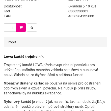
Dostupnost
Skladem > 10 kus
Kód
8306330001
EAN
4056264135688
Popis
Lowa kartáč trojúhelník
Trojstranný kartáč LOWA představuje ideální pomůcku pro
udržení optimálního matného vzhledu semišové a nubukové
obuvi. Skládá se ze čtyřech částí s odlišnou funkcí:
Mosazný drátěný kartáč
se používá na semiš pro odstranění
odolných skvrn a oživení povrchu. Na nubuk je příliš hrubý,
zanechával by na nubuku škrábance.
Nylonový kartáč
je vhodný jak na semiš, tak na nubuk. Zajišťuje
odstranění vosků o otevření pórové struktury usně. Oproti