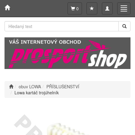
Toggle
Toggl
0
navigation
navig
obuv LOWA
PŘÍSLUŠENSTVÍ
Lowa kartáč trojúhelník