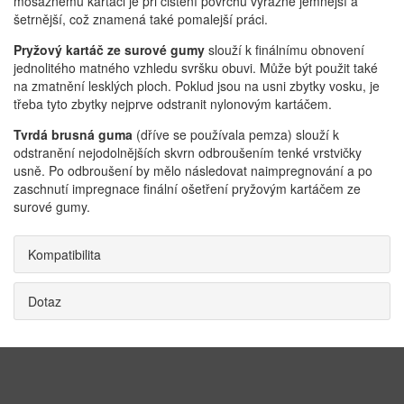
mosaznému kartáči je při čištění povrchu výrazně jemnější a
šetrnější, což znamená také pomalejší práci.
Pryžový kartáč ze surové gumy
slouží k finálnímu obnovení
jednolitého matného vzhledu svršku obuvi. Může být použit také
na zmatnění lesklých ploch. Poklud jsou na usni zbytky vosku, je
třeba tyto zbytky nejprve odstranit nylonovým kartáčem.
Tvrdá brusná guma
(dříve se používala pemza) slouží k
odstranění nejodolnějších skvrn odbroušením tenké vrstvičky
usně. Po odbroušení by mělo následovat naimpregnování a po
zaschnutí impregnace finální ošetření pryžovým kartáčem ze
surové gumy.
Kompatibilita
Dotaz