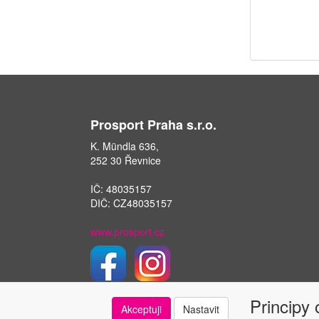
Prosport Praha s.r.o.
K. Mündla 636,
252 30 Řevnice
IČ: 48035157
DIČ: CZ48035157
www.prosport.cz
Principy
Akceptuji
Nastavit