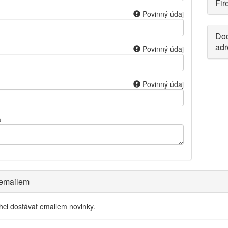
Fir
Povinný údaj
Dod
adr
Povinný údaj
Povinný údaj
a
 emailem
hci dostávat emailem novinky.