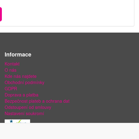
Informace
Kontakt
O nás
Kde nás najdete
Obchodní podmínky
GDPR
Doprava a platba
Bezpečnost plateb a ochrana dat
Odstoupení od smlouvy
Nastavení soukromí