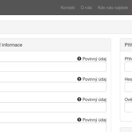
Kontakt
O nás
Kde nás najdete
í informace
Při
Povinný údaj
Při
Povinný údaj
Hes
Povinný údaj
Ově
Povinný údaj