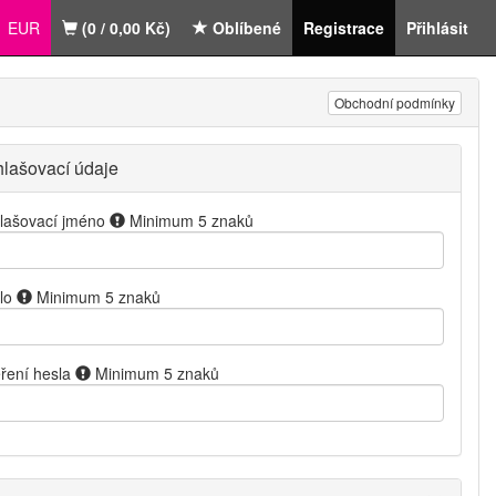
EUR
(0 / 0,00 Kč)
Oblíbené
Registrace
Přihlásit
Obchodní podmínky
hlašovací údaje
hlašovací jméno
Minimum 5 znaků
lo
Minimum 5 znaků
ření hesla
Minimum 5 znaků