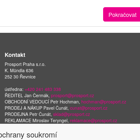
Pokračovat
Kontakt
Prosport Praha s.r.o.
K. Mündla 636
252 30 Řevnice
ústředna:
+420 241 483 338
ŘEDITEL Jan Čermák,
prosport@prosport.cz
OBCHODNÍ VEDOUCÍ Petr Hochman,
hochman@prosport.cz
PRODEJ A NÁKUP Pavel Čunát,
cunat@prosport.cz
PRODEJNA Petr Čunát,
sklad@prosport.cz
REKLAMACE Miroslav Teryngel,
reklamace@prosport.cz
 ochrany soukromí