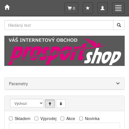
Toggle
Toggl
0
navigation
navig
Parametry
Skladem
Výprodej
Akce
Novinka