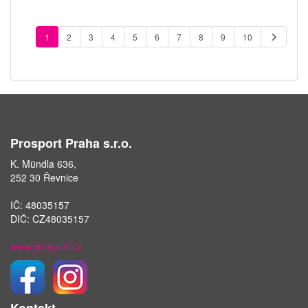
1
2
3
4
5
6
7
8
9
10
Prosport Praha s.r.o.
K. Mündla 636,
252 30 Řevnice
IČ: 48035157
DIČ: CZ48035157
www.prosport.cz