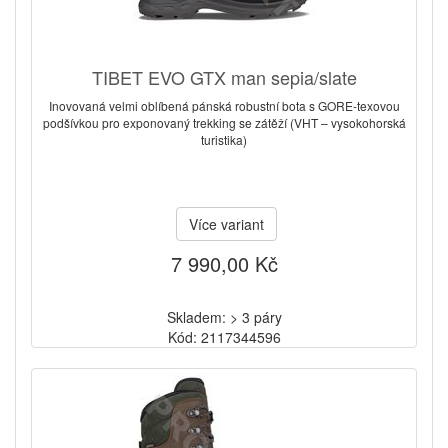
TIBET EVO GTX man sepia/slate
Inovovaná velmi oblíbená pánská robustní bota s GORE-texovou
podšívkou pro exponovaný trekking se zátěží (VHT – vysokohorská
turistika)
Více variant
7 990,00 Kč
Skladem: > 3 páry
Kód: 2117344596