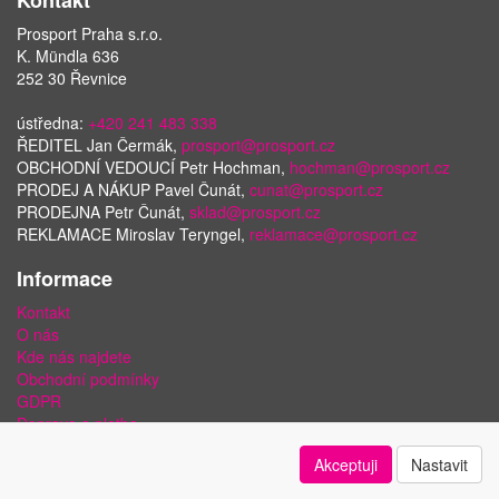
Kontakt
Prosport Praha s.r.o.
K. Mündla 636
252 30 Řevnice
ústředna:
+420 241 483 338
ŘEDITEL Jan Čermák,
prosport@prosport.cz
OBCHODNÍ VEDOUCÍ Petr Hochman,
hochman@prosport.cz
PRODEJ A NÁKUP Pavel Čunát,
cunat@prosport.cz
PRODEJNA Petr Čunát,
sklad@prosport.cz
REKLAMACE Miroslav Teryngel,
reklamace@prosport.cz
Informace
Kontakt
O nás
Kde nás najdete
Obchodní podmínky
GDPR
Doprava a platba
Bezpečnost plateb a ochrana dat
Akceptuji
Nastavit
Odstoupení od smlouvy
Nastavení soukromí