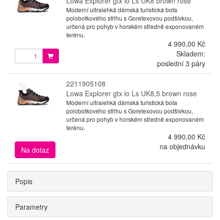
Lowa Explorer gtx lo Ls UK8 brown rose
Moderní ultralehká dámská turistická bota
polobotkového střihu s Goretexovou podšívkou,
určená pro pohyb v horském středně exponovaném
terénu.
4 990,00 Kč
Skladem:
poslední 3 páry
2211905108
Lowa Explorer gtx lo Ls UK8,5 brown rose
Moderní ultralehká dámská turistická bota
polobotkového střihu s Goretexovou podšívkou,
určená pro pohyb v horském středně exponovaném
terénu.
4 990,00 Kč
na objednávku
Na dotaz
Popis
Parametry