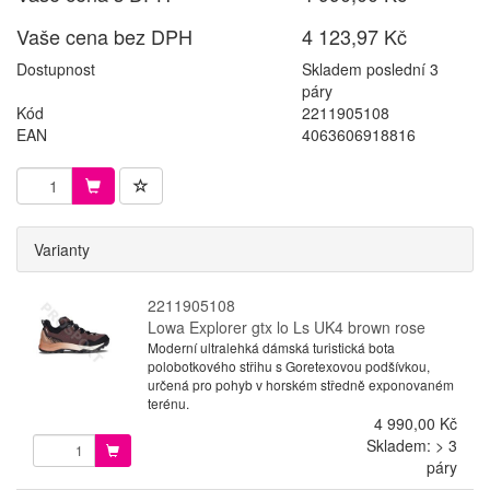
Vaše cena bez DPH
4 123,97 Kč
Dostupnost
Skladem poslední 3
páry
Kód
2211905108
EAN
4063606918816
Varianty
2211905108
Lowa Explorer gtx lo Ls UK4 brown rose
Moderní ultralehká dámská turistická bota
polobotkového střihu s Goretexovou podšívkou,
určená pro pohyb v horském středně exponovaném
terénu.
4 990,00 Kč
Skladem: > 3
páry