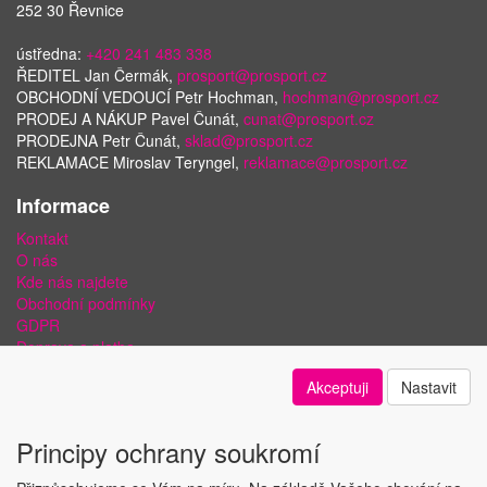
252 30 Řevnice
ústředna:
+420 241 483 338
ŘEDITEL Jan Čermák,
prosport@prosport.cz
OBCHODNÍ VEDOUCÍ Petr Hochman,
hochman@prosport.cz
PRODEJ A NÁKUP Pavel Čunát,
cunat@prosport.cz
PRODEJNA Petr Čunát,
sklad@prosport.cz
REKLAMACE Miroslav Teryngel,
reklamace@prosport.cz
Informace
Kontakt
O nás
Kde nás najdete
Obchodní podmínky
GDPR
Doprava a platba
Bezpečnost plateb a ochrana dat
Akceptuji
Nastavit
Odstoupení od smlouvy
Nastavení soukromí
Principy ochrany soukromí