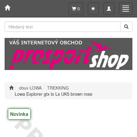
Toggle
Toggl
0
navigation
navig
obuv LOWA
TREKKING
Lowa Explorer gtx lo Ls UK5 brown rose
Novinka