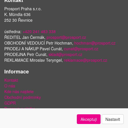
Kontakt
Prosport Praha s.r.o.
K. Mündla 636
252 30 Řevnice
ústředna:
+420 241 483 338
ŘEDITEL Jan Čermák,
prosport@prosport.cz
OBCHODNÍ VEDOUCÍ Petr Hochman,
hochman@prosport.cz
PRODEJ A NÁKUP Pavel Čunát,
cunat@prosport.cz
PRODEJNA Petr Čunát,
sklad@prosport.cz
REKLAMACE Miroslav Teryngel,
reklamace@prosport.cz
Informace
Kontakt
O nás
Kde nás najdete
Obchodní podmínky
GDPR
Doprava a platba
Bezpečnost plateb a ochrana dat
Akceptuji
Nastavit
Odstoupení od smlouvy
Nastavení soukromí