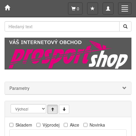
Toggle
Toggl
0
navigation
navig
Parametry
Skladem
Výprodej
Akce
Novinka