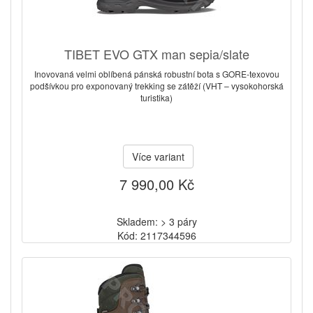
TIBET EVO GTX man sepia/slate
Inovovaná velmi oblíbená pánská robustní bota s GORE-texovou
podšívkou pro exponovaný trekking se zátěží (VHT – vysokohorská
turistika)
Více variant
7 990,00 Kč
Skladem: > 3 páry
Kód: 2117344596