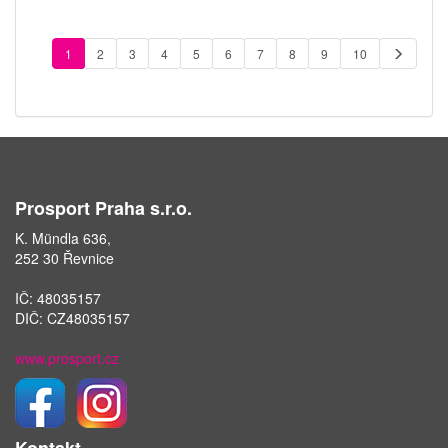
1
2
3
4
5
6
7
8
9
10
Prosport Praha s.r.o.
K. Mündla 636,
252 30 Řevnice
IČ: 48035157
DIČ: CZ48035157
www.prosport.cz