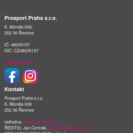
Prosport Praha s.r.o.
K. Mündla 636,
252 30 Řevnice
IČ: 48035157
DIČ: CZ48035157
www.prosport.cz
Kontakt
Prosport Praha s.r.o.
K. Mündla 636
252 30 Řevnice
ústředna:
+420 241 483 338
ŘEDITEL Jan Čermák,
prosport@prosport.cz