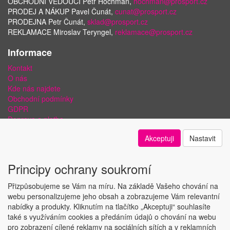
OBCHODNÍ VEDOUCÍ Petr Hochman,
hochman@prosport.cz
PRODEJ A NÁKUP Pavel Čunát,
cunat@prosport.cz
PRODEJNA Petr Čunát,
sklad@prosport.cz
REKLAMACE Miroslav Teryngel,
reklamace@prosport.cz
Informace
Kontakt
O nás
Kde nás najdete
Obchodní podmínky
GDPR
Doprava a platba
Bezpečnost plateb a ochrana dat
Akceptuji
Nastavit
Odstoupení od smlouvy
Nastavení soukromí
Principy ochrany soukromí
Přizpůsobujeme se Vám na míru. Na základě Vašeho chování na
webu personalizujeme jeho obsah a zobrazujeme Vám relevantní
nabídky a produkty. Kliknutím na tlačítko „Akceptuji“ souhlasíte
Copyright © ABRA Software a.s. 2018
také s využíváním cookies a předáním údajů o chování na webu
pro zobrazení cílené reklamy na sociálních sítích a v reklamních