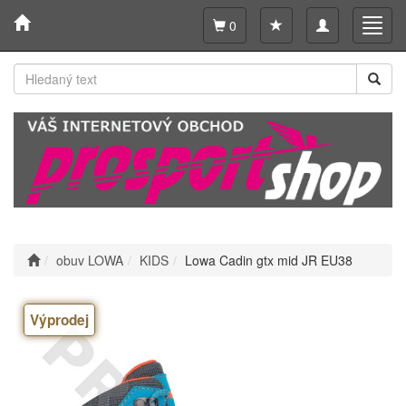
Toggle
Toggl
0
navigation
navig
obuv LOWA
KIDS
Lowa Cadin gtx mid JR EU38
Výprodej