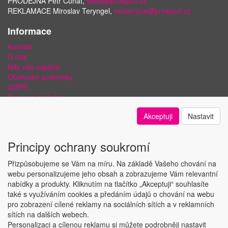
PRODEJNA Petr Čunát,
sklad@prosport.cz
REKLAMACE Miroslav Teryngel,
reklamace@prosport.cz
Informace
Kontakt
O nás
Kde nás najdete
Obchodní podmínky
GDPR
Doprava a platba
Bezpečnost plateb a ochrana dat
Akceptuji
Nastavit
Odstoupení od smlouvy
Nastavení soukromí
Principy ochrany soukromí
Přizpůsobujeme se Vám na míru. Na základě Vašeho chování na
webu personalizujeme jeho obsah a zobrazujeme Vám relevantní
nabídky a produkty. Kliknutím na tlačítko „Akceptuji“ souhlasíte
Copyright © ABRA Software a.s. 2018
také s využíváním cookies a předáním údajů o chování na webu
pro zobrazení cílené reklamy na sociálních sítích a v reklamních
sítích na dalších webech.
Personalizaci a cílenou reklamu si můžete podrobněji nastavit