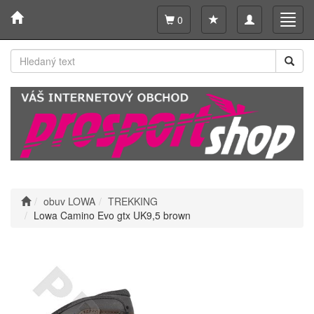
Toggle
Toggl
0
navigation
navig
obuv LOWA
TREKKING
Lowa Camino Evo gtx UK9,5 brown