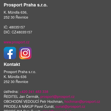
Prosport Praha s.r.o.
K. Mündla 636,
252 30 Řevnice
IČ: 48035157
DIČ: CZ48035157
www.prosport.cz
Kontakt
Prosport Praha s.r.o.
K. Mündla 636
252 30 Řevnice
ústředna:
+420 241 483 338
ŘEDITEL Jan Čermák,
prosport@prosport.cz
OBCHODNÍ VEDOUCÍ Petr Hochman,
hochman@prosport.cz
PRODEJ A NÁKUP Pavel Čunát,
cunat@prosport.cz