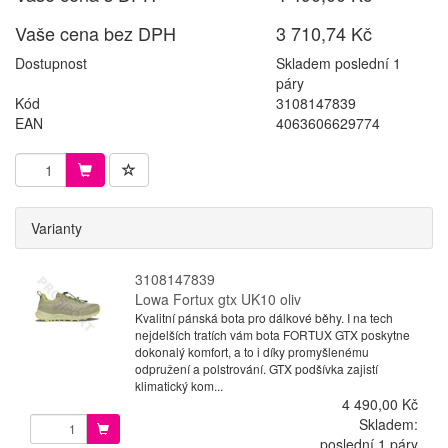
Vaše cena bez DPH
3 710,74 Kč
Dostupnost
Skladem poslední 1
páry
Kód
3108147839
EAN
4063606629774
Varianty
3108147839
Lowa Fortux gtx UK10 oliv
Kvalitní pánská bota pro dálkové běhy. I na tech
nejdelších tratích vám bota FORTUX GTX poskytne
dokonalý komfort, a to i díky promyšlenému
odpružení a polstrování. GTX podšívka zajistí
klimatický kom...
4 490,00 Kč
Skladem:
poslední 1 páry