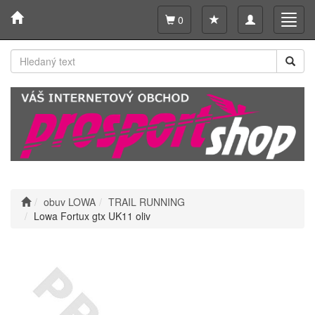
Toggle
Toggl
0
navigation
navig
obuv LOWA
TRAIL RUNNING
Lowa Fortux gtx UK11 oliv