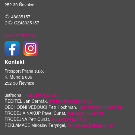
252 30 Řevnice
IČ: 48035157
DIČ: CZ48035157
www.prosport.cz
Kontakt
Prosport Praha s.r.o.
K. Mündla 636
252 30 Řevnice
ústředna:
+420 241 483 338
ŘEDITEL Jan Čermák,
prosport@prosport.cz
OBCHODNÍ VEDOUCÍ Petr Hochman,
hochman@prosport.cz
PRODEJ A NÁKUP Pavel Čunát,
cunat@prosport.cz
PRODEJNA Petr Čunát,
sklad@prosport.cz
REKLAMACE Miroslav Teryngel,
reklamace@prosport.cz