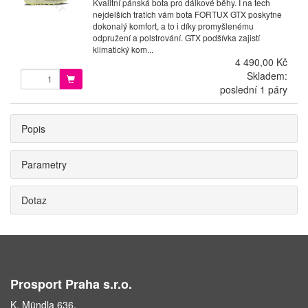
Kvalitní pánská bota pro dálkové běhy. I na tech
nejdelších tratích vám bota FORTUX GTX poskytne
dokonalý komfort, a to i díky promyšlenému
odpružení a polstrování. GTX podšívka zajistí
klimatický kom...
4 490,00 Kč
Skladem:
poslední 1 páry
Popis
Parametry
Dotaz
Prosport Praha s.r.o.
K. Mündla 636,