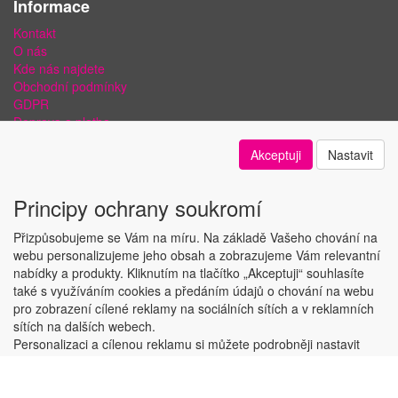
Informace
Kontakt
O nás
Kde nás najdete
Obchodní podmínky
GDPR
Doprava a platba
Bezpečnost plateb a ochrana dat
Akceptuji
Nastavit
Odstoupení od smlouvy
Nastavení soukromí
Principy ochrany soukromí
Přizpůsobujeme se Vám na míru. Na základě Vašeho chování na
webu personalizujeme jeho obsah a zobrazujeme Vám relevantní
nabídky a produkty. Kliknutím na tlačítko „Akceptuji“ souhlasíte
Copyright © ABRA Software a.s. 2018
také s využíváním cookies a předáním údajů o chování na webu
pro zobrazení cílené reklamy na sociálních sítích a v reklamních
sítích na dalších webech.
Personalizaci a cílenou reklamu si můžete podrobněji nastavit
nebo kdykoli vypnout po kliknutí na tlačítko „Nastavit“.