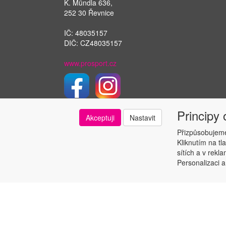
K. Mündla 636,
252 30 Řevnice
IČ: 48035157
DIČ: CZ48035157
www.prosport.cz
Principy
Akceptuji
Nastavit
Přizpůsobujeme
Kliknutím na tl
sítích a v rekl
Personalizaci a