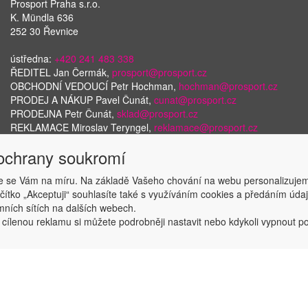
Prosport Praha s.r.o.
K. Mündla 636
252 30 Řevnice
ústředna:
+420 241 483 338
ŘEDITEL Jan Čermák,
prosport@prosport.cz
OBCHODNÍ VEDOUCÍ Petr Hochman,
hochman@prosport.cz
PRODEJ A NÁKUP Pavel Čunát,
cunat@prosport.cz
PRODEJNA Petr Čunát,
sklad@prosport.cz
REKLAMACE Miroslav Teryngel,
reklamace@prosport.cz
 ochrany soukromí
 se Vám na míru. Na základě Vašeho chování na webu personalizujem
Copyright © ABRA Software a.s. 2018
ačítko „Akceptuji“ souhlasíte také s využíváním cookies a předáním úd
amních sítích na dalších webech.
 cílenou reklamu si můžete podrobněji nastavit nebo kdykoli vypnout po k