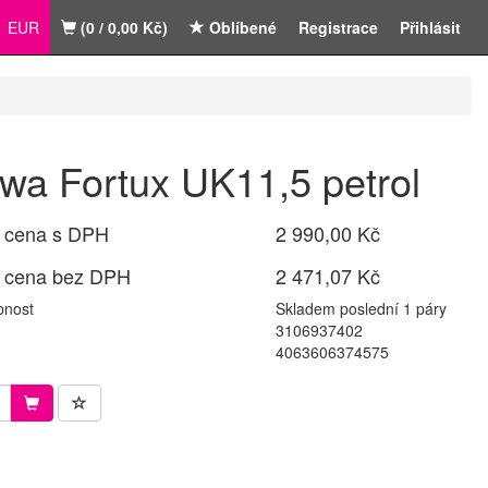
EUR
(0 / 0,00 Kč)
Oblíbené
Registrace
Přihlásit
wa Fortux UK11,5 petrol
 cena s DPH
2 990,00 Kč
 cena bez DPH
2 471,07 Kč
pnost
Skladem poslední 1 páry
3106937402
4063606374575