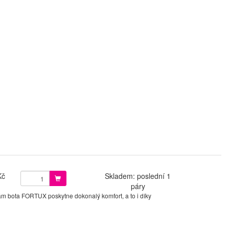
Kč
Skladem: poslední 1
páry
 vám bota FORTUX poskytne dokonalý komfort, a to i díky