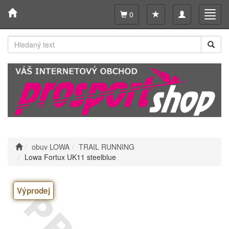
Toggle
Toggl
0
navigation
navig
obuv LOWA
TRAIL RUNNING
Lowa Fortux UK11 steelblue
Výprodej