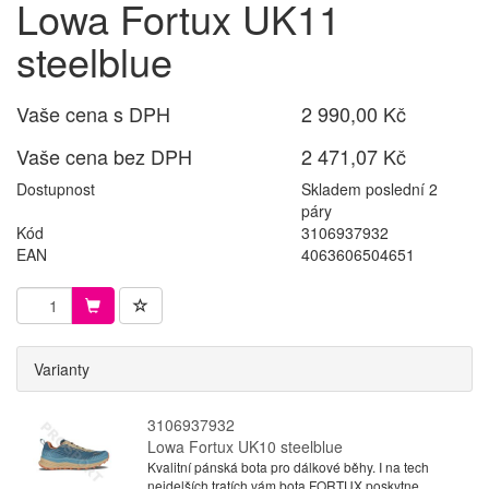
Lowa Fortux UK11
steelblue
Vaše cena s DPH
2 990,00 Kč
Vaše cena bez DPH
2 471,07 Kč
Dostupnost
Skladem poslední 2
páry
Kód
3106937932
EAN
4063606504651
Varianty
3106937932
Lowa Fortux UK10 steelblue
Kvalitní pánská bota pro dálkové běhy. I na tech
nejdelších tratích vám bota FORTUX poskytne