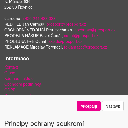
K. Mündla 636
252 30 Řevnice
ústředna:
+420 241 483 338
ŘEDITEL Jan Čermák,
prosport@prosport.cz
OBCHODNÍ VEDOUCÍ Petr Hochman,
hochman@prosport.cz
PRODEJ A NÁKUP Pavel Čunát,
cunat@prosport.cz
PRODEJNA Petr Čunát,
sklad@prosport.cz
REKLAMACE Miroslav Teryngel,
reklamace@prosport.cz
Informace
Kontakt
O nás
Kde nás najdete
Obchodní podmínky
GDPR
Doprava a platba
Bezpečnost plateb a ochrana dat
Akceptuji
Nastavit
Odstoupení od smlouvy
Nastavení soukromí
Principy ochrany soukromí