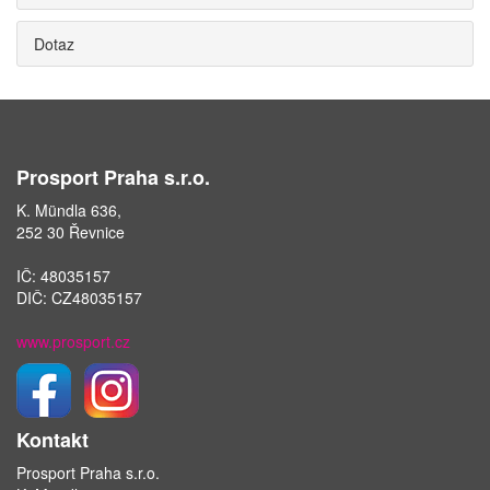
Dotaz
Prosport Praha s.r.o.
K. Mündla 636,
252 30 Řevnice
IČ: 48035157
DIČ: CZ48035157
www.prosport.cz
Kontakt
Prosport Praha s.r.o.