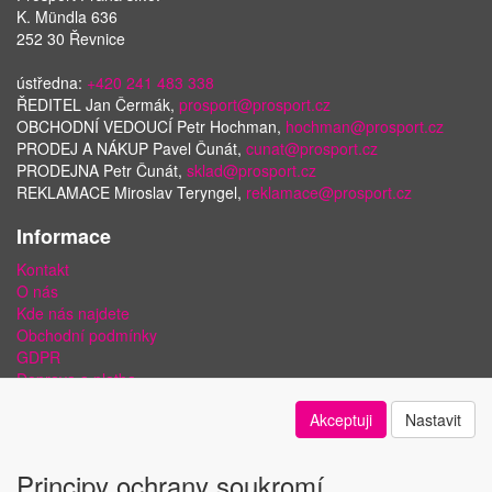
K. Mündla 636
252 30 Řevnice
ústředna:
+420 241 483 338
ŘEDITEL Jan Čermák,
prosport@prosport.cz
OBCHODNÍ VEDOUCÍ Petr Hochman,
hochman@prosport.cz
PRODEJ A NÁKUP Pavel Čunát,
cunat@prosport.cz
PRODEJNA Petr Čunát,
sklad@prosport.cz
REKLAMACE Miroslav Teryngel,
reklamace@prosport.cz
Informace
Kontakt
O nás
Kde nás najdete
Obchodní podmínky
GDPR
Doprava a platba
Bezpečnost plateb a ochrana dat
Akceptuji
Nastavit
Odstoupení od smlouvy
Nastavení soukromí
Principy ochrany soukromí