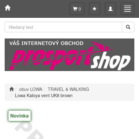
Toggle
Toggl
0
navigation
navig
obuv LOWA
TRAVEL & WALKING
Lowa Kaloya vent UK8 brown
Novinka