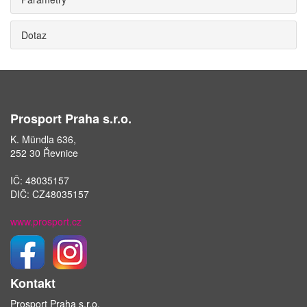
Dotaz
Prosport Praha s.r.o.
K. Mündla 636,
252 30 Řevnice
IČ: 48035157
DIČ: CZ48035157
www.prosport.cz
Kontakt
Prosport Praha s.r.o.