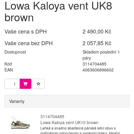
Lowa Kaloya vent UK8
brown
Vaše cena s DPH
2 490,00 Kč
Vaše cena bez DPH
2 057,85 Kč
Dostupnost
Skladem poslední 1
páry
Kód
3114704485
EAN
4063606896602
Varianty
3114704485
Lowa Kaloya vent UK10 brown
Lehká a snadno sbalitelná pánská letní obuv s
optimálním odpružením a vynikající trakcí. Ideální