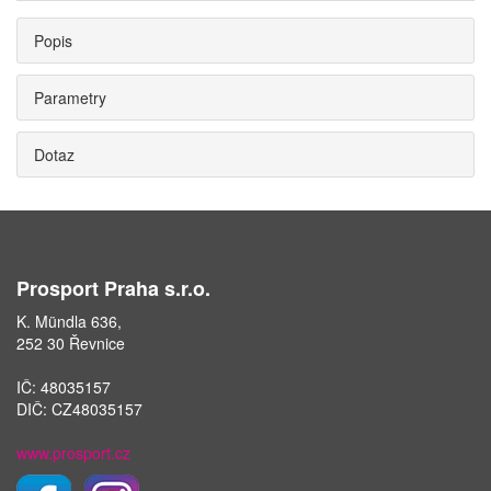
Popis
Parametry
Dotaz
Prosport Praha s.r.o.
K. Mündla 636,
252 30 Řevnice
IČ: 48035157
DIČ: CZ48035157
www.prosport.cz