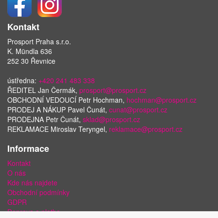
Kontakt
Prosport Praha s.r.o.
K. Mündla 636
252 30 Řevnice
ústředna:
+420 241 483 338
ŘEDITEL Jan Čermák,
prosport@prosport.cz
OBCHODNÍ VEDOUCÍ Petr Hochman,
hochman@prosport.cz
PRODEJ A NÁKUP Pavel Čunát,
cunat@prosport.cz
PRODEJNA Petr Čunát,
sklad@prosport.cz
REKLAMACE Miroslav Teryngel,
reklamace@prosport.cz
Informace
Kontakt
O nás
Kde nás najdete
Obchodní podmínky
GDPR
Doprava a platba