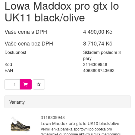
Lowa Maddox pro gtx lo
UK11 black/olive
Vaše cena s DPH
4 490,00 Kč
Vaše cena bez DPH
3 710,74 Kč
Dostupnost
Skladem poslední 3
páry
Kód
3116309948
EAN
4063606743692
Varianty
3116309948
Lowa Maddox pro gtx lo UK10 black/olive
Velmi lehká pánská sportovní polobotka pro
dynamické outdoorové aktivity s GTX membránou