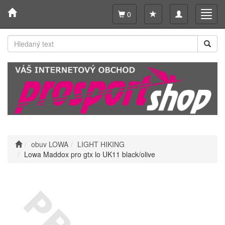
Toggle
Toggl
0
navigation
navig
obuv LOWA
LIGHT HIKING
Lowa Maddox pro gtx lo UK11 black/olive