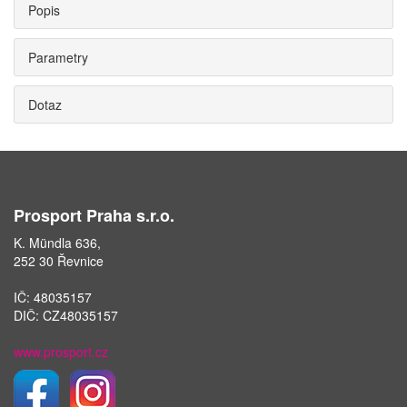
Popis
Parametry
Dotaz
Prosport Praha s.r.o.
K. Mündla 636,
252 30 Řevnice
IČ: 48035157
DIČ: CZ48035157
www.prosport.cz