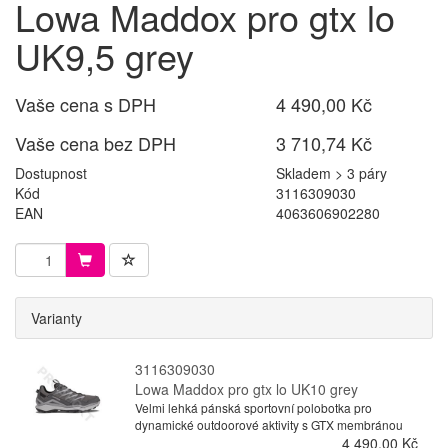
Lowa Maddox pro gtx lo
UK9,5 grey
Vaše cena s DPH
4 490,00 Kč
Vaše cena bez DPH
3 710,74 Kč
Dostupnost
Skladem > 3 páry
Kód
3116309030
EAN
4063606902280
Varianty
3116309030
Lowa Maddox pro gtx lo UK10 grey
Velmi lehká pánská sportovní polobotka pro
dynamické outdoorové aktivity s GTX membránou
4 490,00 Kč