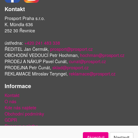
Kontakt
Prosport Praha s.r.o.
K. Mündla 636
252 30 Řevnice
ústředna:
+420 241 483 338
ŘEDITEL Jan Čermák,
prosport@prosport.cz
OBCHODNÍ VEDOUCÍ Petr Hochman,
hochman@prosport.cz
PRODEJ A NÁKUP Pavel Čunát,
cunat@prosport.cz
PRODEJNA Petr Čunát,
sklad@prosport.cz
REKLAMACE Miroslav Teryngel,
reklamace@prosport.cz
Informace
Kontakt
O nás
Kde nás najdete
Obchodní podmínky
GDPR
Doprava a platba
Bezpečnost plateb a ochrana dat
Akceptuji
Nastavit