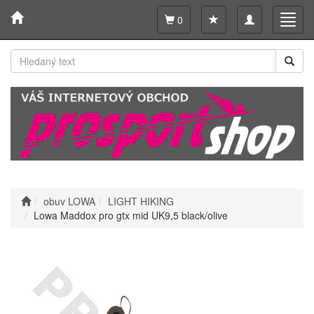
Toggle
Toggl
0
navigation
navig
obuv LOWA
LIGHT HIKING
Lowa Maddox pro gtx mid UK9,5 black/olive