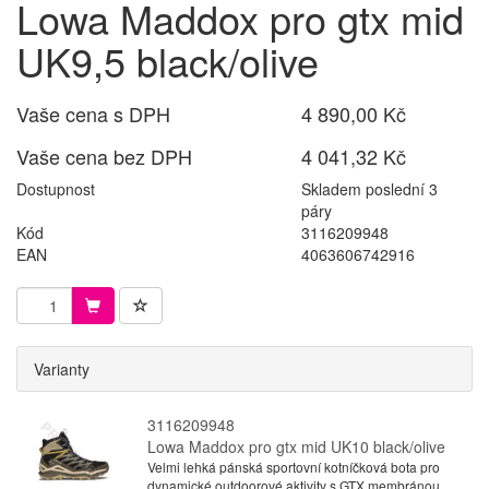
Lowa Maddox pro gtx mid
UK9,5 black/olive
Vaše cena s DPH
4 890,00 Kč
Vaše cena bez DPH
4 041,32 Kč
Dostupnost
Skladem poslední 3
páry
Kód
3116209948
EAN
4063606742916
Varianty
3116209948
Lowa Maddox pro gtx mid UK10 black/olive
Velmi lehká pánská sportovní kotníčková bota pro
dynamické outdoorové aktivity s GTX membránou