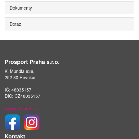
Dokumenty
Dotaz
Prosport Praha s.r.o.
K. Mündla 636,
252 30 Řevnice
IČ: 48035157
DIČ: CZ48035157
www.prosport.cz
Kontakt