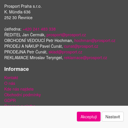
Prosport Praha s.r.o.
K. Mündla 636
252 30 Řevnice
ústředna:
+420 241 483 338
ŘEDITEL Jan Čermák,
prosport@prosport.cz
OBCHODNÍ VEDOUCÍ Petr Hochman,
hochman@prosport.cz
PRODEJ A NÁKUP Pavel Čunát,
cunat@prosport.cz
PRODEJNA Petr Čunát,
sklad@prosport.cz
REKLAMACE Miroslav Teryngel,
reklamace@prosport.cz
Informace
Kontakt
O nás
Kde nás najdete
Obchodní podmínky
GDPR
Doprava a platba
Bezpečnost plateb a ochrana dat
Akceptuji
Nastavit
Odstoupení od smlouvy
Nastavení soukromí