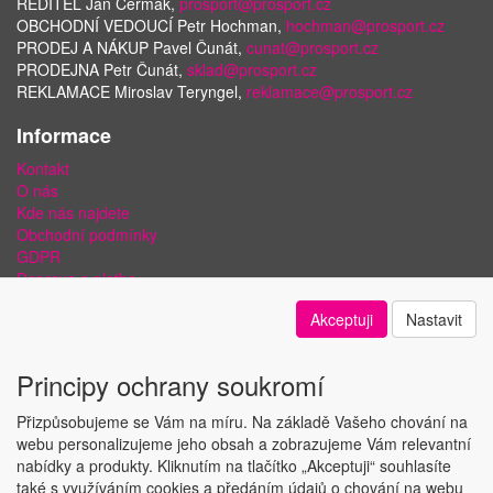
ŘEDITEL Jan Čermák,
prosport@prosport.cz
OBCHODNÍ VEDOUCÍ Petr Hochman,
hochman@prosport.cz
PRODEJ A NÁKUP Pavel Čunát,
cunat@prosport.cz
PRODEJNA Petr Čunát,
sklad@prosport.cz
REKLAMACE Miroslav Teryngel,
reklamace@prosport.cz
Informace
Kontakt
O nás
Kde nás najdete
Obchodní podmínky
GDPR
Doprava a platba
Bezpečnost plateb a ochrana dat
Akceptuji
Nastavit
Odstoupení od smlouvy
Nastavení soukromí
Principy ochrany soukromí
Přizpůsobujeme se Vám na míru. Na základě Vašeho chování na
webu personalizujeme jeho obsah a zobrazujeme Vám relevantní
nabídky a produkty. Kliknutím na tlačítko „Akceptuji“ souhlasíte
Copyright © ABRA Software a.s. 2018
také s využíváním cookies a předáním údajů o chování na webu