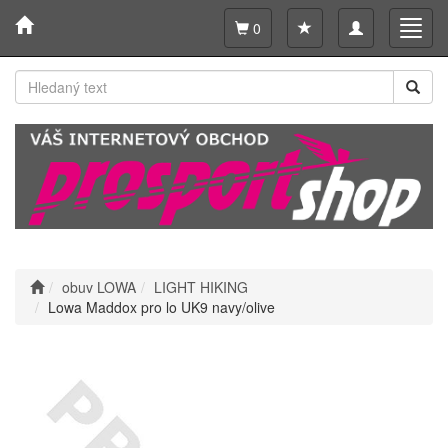
Toggle
Toggl
0
navigation
navig
obuv LOWA
LIGHT HIKING
Lowa Maddox pro lo UK9 navy/olive