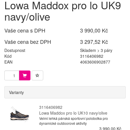
Lowa Maddox pro lo UK9
navy/olive
Vaše cena s DPH
3 990,00 Kč
Vaše cena bez DPH
3 297,52 Kč
Dostupnost
Skladem > 3 páry
Kód
3116406982
EAN
4063606902877
Varianty
3116406982
Lowa Maddox pro lo UK10 navy/olive
Velmi lehká pánská sportovní polobotka pro
dynamické outdoorové aktivity
3 990,00 Kč