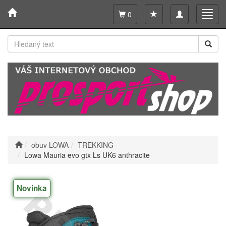
Toggle
Toggl
0
navigation
navig
obuv LOWA
TREKKING
Lowa Mauria evo gtx Ls UK6 anthracite
Novinka