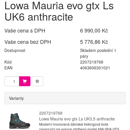
Lowa Mauria evo gtx Ls
UK6 anthracite
Vaše cena s DPH
6 990,00 Kč
Vaše cena bez DPH
5 776,86 Kč
Dostupnost
Skladem poslední 1
páry
Kód
2207219768
EAN
4063606301021
Varianty
2207219768
Lowa Mauria evo gtx Ls UK3,5 anthracite
Moderní inovovaná dámská trekingová bota
navazující na vysoce oblíbený model MAURIA GTX