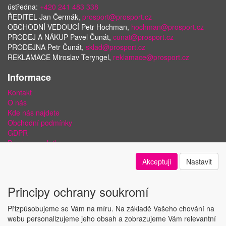
ústředna:
+420 241 483 338
ŘEDITEL Jan Čermák,
prosport@prosport.cz
OBCHODNÍ VEDOUCÍ Petr Hochman,
hochman@prosport.cz
PRODEJ A NÁKUP Pavel Čunát,
cunat@prosport.cz
PRODEJNA Petr Čunát,
sklad@prosport.cz
REKLAMACE Miroslav Teryngel,
reklamace@prosport.cz
Informace
Kontakt
O nás
Kde nás najdete
Obchodní podmínky
GDPR
Doprava a platba
Bezpečnost plateb a ochrana dat
Akceptuji
Nastavit
Odstoupení od smlouvy
Nastavení soukromí
Principy ochrany soukromí
Přizpůsobujeme se Vám na míru. Na základě Vašeho chování na
webu personalizujeme jeho obsah a zobrazujeme Vám relevantní