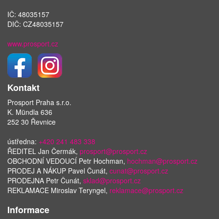
IČ: 48035157
DIČ: CZ48035157
www.prosport.cz
Kontakt
Prosport Praha s.r.o.
K. Mündla 636
252 30 Řevnice
ústředna:
+420 241 483 338
ŘEDITEL Jan Čermák,
prosport@prosport.cz
OBCHODNÍ VEDOUCÍ Petr Hochman,
hochman@prosport.cz
PRODEJ A NÁKUP Pavel Čunát,
cunat@prosport.cz
PRODEJNA Petr Čunát,
sklad@prosport.cz
REKLAMACE Miroslav Teryngel,
reklamace@prosport.cz
Informace