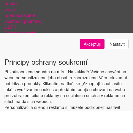
Kontakt
O nás
Kde nás najdete
Obchodní podmínky
GDPR
Doprava a platba
Bezpečnost plateb a ochrana dat
Akceptuji
Nastavit
Odstoupení od smlouvy
Nastavení soukromí
Principy ochrany soukromí
Přizpůsobujeme se Vám na míru. Na základě Vašeho chování na
webu personalizujeme jeho obsah a zobrazujeme Vám relevantní
nabídky a produkty. Kliknutím na tlačítko „Akceptuji“ souhlasíte
Copyright © ABRA Software a.s. 2018
také s využíváním cookies a předáním údajů o chování na webu
pro zobrazení cílené reklamy na sociálních sítích a v reklamních
sítích na dalších webech.
Personalizaci a cílenou reklamu si můžete podrobněji nastavit
nebo kdykoli vypnout po kliknutí na tlačítko „Nastavit“.