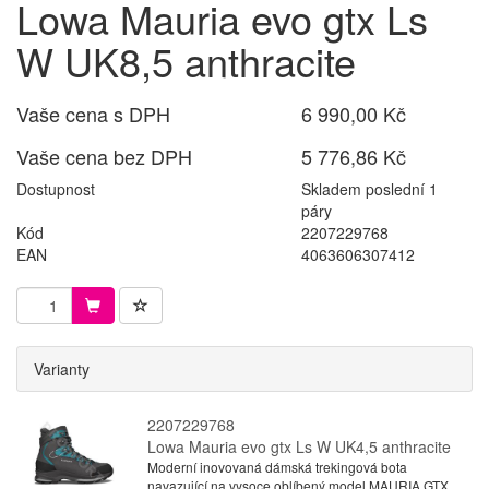
Lowa Mauria evo gtx Ls
W UK8,5 anthracite
Vaše cena s DPH
6 990,00 Kč
Vaše cena bez DPH
5 776,86 Kč
Dostupnost
Skladem poslední 1
páry
Kód
2207229768
EAN
4063606307412
Varianty
2207229768
Lowa Mauria evo gtx Ls W UK4,5 anthracite
Moderní inovovaná dámská trekingová bota
navazující na vysoce oblíbený model MAURIA GTX