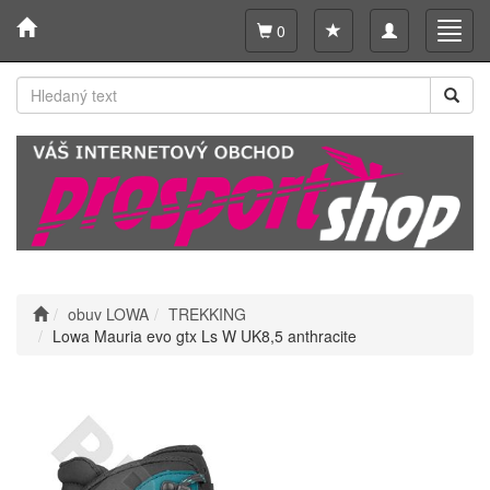
Toggle
Toggl
0
navigation
navig
obuv LOWA
TREKKING
Lowa Mauria evo gtx Ls W UK8,5 anthracite