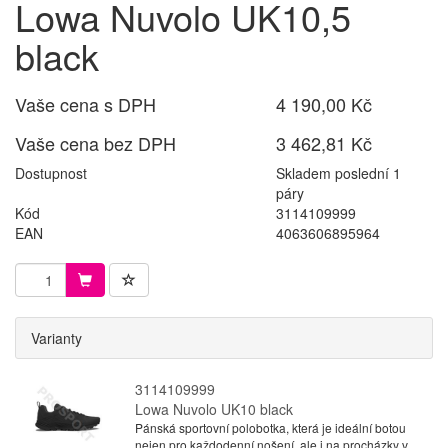
Lowa Nuvolo UK10,5
black
Vaše cena s DPH
4 190,00 Kč
Vaše cena bez DPH
3 462,81 Kč
Dostupnost
Skladem poslední 1
páry
Kód
3114109999
EAN
4063606895964
Varianty
3114109999
Lowa Nuvolo UK10 black
Pánská sportovní polobotka, která je ideální botou
nejen pro každodenní nošení, ale i na procházky v