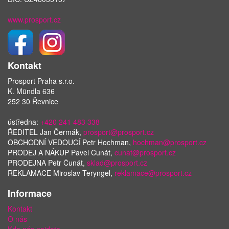
www.prosport.cz
Kontakt
Prosport Praha s.r.o.
K. Mündla 636
252 30 Řevnice
ústředna:
+420 241 483 338
ŘEDITEL Jan Čermák,
prosport@prosport.cz
OBCHODNÍ VEDOUCÍ Petr Hochman,
hochman@prosport.cz
PRODEJ A NÁKUP Pavel Čunát,
cunat@prosport.cz
PRODEJNA Petr Čunát,
sklad@prosport.cz
REKLAMACE Miroslav Teryngel,
reklamace@prosport.cz
Informace
Kontakt
O nás
Kde nás najdete