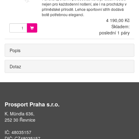
nejen pro každodenní nošení, ale i na procházky v
příměstské přírodě. Lehce sportovní střih dodává
botě potřebnou eleganci.
4 190,00 Kč
Skladem:
poslední 1 páry
Popis
Dotaz
Prosport Praha s.r.o.
K. Mündla 636,
252 30 Řevnice
IČ: 48035157
DIČ: CZ48035157