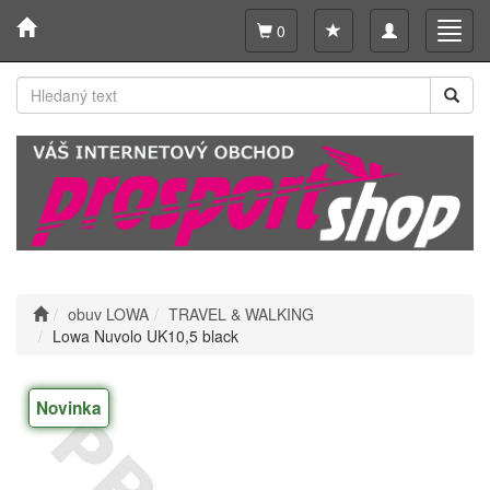
Toggle
Toggl
0
navigation
navig
obuv LOWA
TRAVEL & WALKING
Lowa Nuvolo UK10,5 black
Novinka