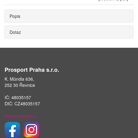
Popis
Dotaz
Prosport Praha s.r.o.
K. Mündla 636,
252 30 Řevnice
IČ: 48035157
DIČ: CZ48035157
www.prosport.cz