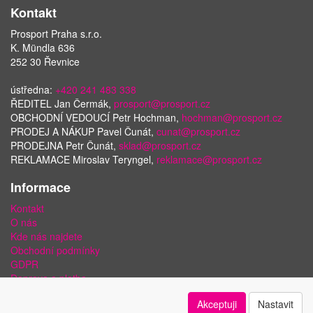
Kontakt
Prosport Praha s.r.o.
K. Mündla 636
252 30 Řevnice
ústředna:
+420 241 483 338
ŘEDITEL Jan Čermák,
prosport@prosport.cz
OBCHODNÍ VEDOUCÍ Petr Hochman,
hochman@prosport.cz
PRODEJ A NÁKUP Pavel Čunát,
cunat@prosport.cz
PRODEJNA Petr Čunát,
sklad@prosport.cz
REKLAMACE Miroslav Teryngel,
reklamace@prosport.cz
Informace
Kontakt
O nás
Kde nás najdete
Obchodní podmínky
GDPR
Doprava a platba
Bezpečnost plateb a ochrana dat
Akceptuji
Nastavit
Odstoupení od smlouvy