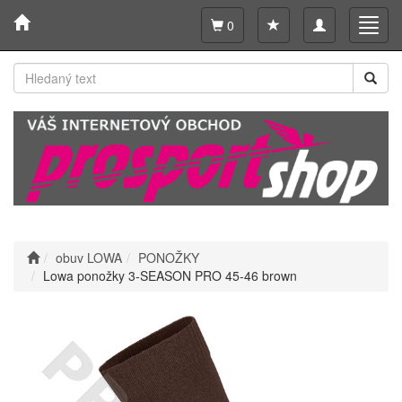
Toggle
Toggl
0
navigation
navig
obuv LOWA
PONOŽKY
Lowa ponožky 3-SEASON PRO 45-46 brown