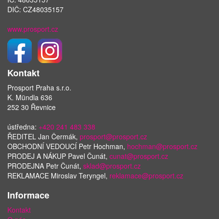
DIČ: CZ48035157
www.prosport.cz
Kontakt
Prosport Praha s.r.o.
K. Mündla 636
252 30 Řevnice
ústředna:
+420 241 483 338
ŘEDITEL Jan Čermák,
prosport@prosport.cz
OBCHODNÍ VEDOUCÍ Petr Hochman,
hochman@prosport.cz
PRODEJ A NÁKUP Pavel Čunát,
cunat@prosport.cz
PRODEJNA Petr Čunát,
sklad@prosport.cz
REKLAMACE Miroslav Teryngel,
reklamace@prosport.cz
Informace
Kontakt