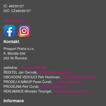
IČ: 48035157
DIČ: CZ48035157
www.prosport.cz
Kontakt
Prosport Praha s.r.o.
K. Mündla 636
252 30 Řevnice
ústředna:
+420 241 483 338
ŘEDITEL Jan Čermák,
prosport@prosport.cz
OBCHODNÍ VEDOUCÍ Petr Hochman,
hochman@prosport.cz
PRODEJ A NÁKUP Pavel Čunát,
cunat@prosport.cz
PRODEJNA Petr Čunát,
sklad@prosport.cz
REKLAMACE Miroslav Teryngel,
reklamace@prosport.cz
Informace