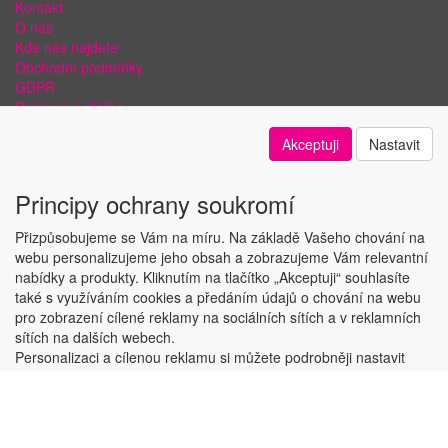
Kontakt
O nás
Kde nás najdete
Obchodní podmínky
GDPR
Doprava a platba
Bezpečnost plateb a ochrana dat
Akceptuji
Nastavit
Odstoupení od smlouvy
Nastavení soukromí
Principy ochrany soukromí
Přizpůsobujeme se Vám na míru. Na základě Vašeho chování na
webu personalizujeme jeho obsah a zobrazujeme Vám relevantní
nabídky a produkty. Kliknutím na tlačítko „Akceptuji“ souhlasíte
Copyright © ABRA Software a.s. 2018
také s využíváním cookies a předáním údajů o chování na webu
pro zobrazení cílené reklamy na sociálních sítích a v reklamních
sítích na dalších webech.
Personalizaci a cílenou reklamu si můžete podrobněji nastavit
nebo kdykoli vypnout po kliknutí na tlačítko „Nastavit“.