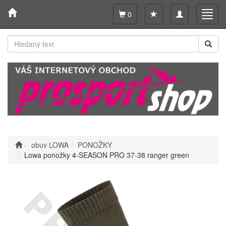
Toggle
Toggl
0
navigation
navig
obuv LOWA
PONOŽKY
Lowa ponožky 4-SEASON PRO 37-38 ranger green