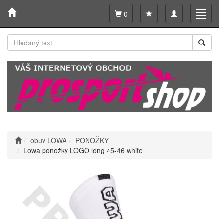
Toggle
Toggl
0
navigation
navig
obuv LOWA
PONOŽKY
Lowa ponožky LOGO long 45-46 white