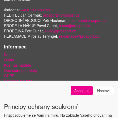
ústředna:
+420 241 483 338
ŘEDITEL Jan Čermák,
prosport@prosport.cz
OBCHODNÍ VEDOUCÍ Petr Hochman,
hochman@prosport.cz
PRODEJ A NÁKUP Pavel Čunát,
cunat@prosport.cz
PRODEJNA Petr Čunát,
sklad@prosport.cz
REKLAMACE Miroslav Teryngel,
reklamace@prosport.cz
Informace
Kontakt
O nás
Kde nás najdete
Obchodní podmínky
GDPR
Doprava a platba
Bezpečnost plateb a ochrana dat
Akceptuji
Nastavit
Odstoupení od smlouvy
Nastavení soukromí
Principy ochrany soukromí
Přizpůsobujeme se Vám na míru. Na základě Vašeho chování na