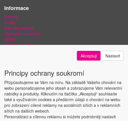
Informace
Kontakt
O nás
Kde nás najdete
Obchodní podmínky
GDPR
Doprava a platba
Bezpečnost plateb a ochrana dat
Akceptuji
Nastavit
Odstoupení od smlouvy
Nastavení soukromí
Principy ochrany soukromí
Přizpůsobujeme se Vám na míru. Na základě Vašeho chování na
webu personalizujeme jeho obsah a zobrazujeme Vám relevantní
nabídky a produkty. Kliknutím na tlačítko „Akceptuji“ souhlasíte
Copyright © ABRA Software a.s. 2018
také s využíváním cookies a předáním údajů o chování na webu
pro zobrazení cílené reklamy na sociálních sítích a v reklamních
sítích na dalších webech.
Personalizaci a cílenou reklamu si můžete podrobněji nastavit
nebo kdykoli vypnout po kliknutí na tlačítko „Nastavit“.