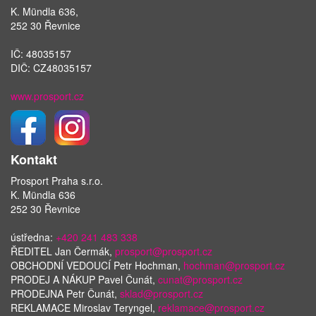
K. Mündla 636,
252 30 Řevnice
IČ: 48035157
DIČ: CZ48035157
www.prosport.cz
Kontakt
Prosport Praha s.r.o.
K. Mündla 636
252 30 Řevnice
ústředna:
+420 241 483 338
ŘEDITEL Jan Čermák,
prosport@prosport.cz
OBCHODNÍ VEDOUCÍ Petr Hochman,
hochman@prosport.cz
PRODEJ A NÁKUP Pavel Čunát,
cunat@prosport.cz
PRODEJNA Petr Čunát,
sklad@prosport.cz
REKLAMACE Miroslav Teryngel,
reklamace@prosport.cz