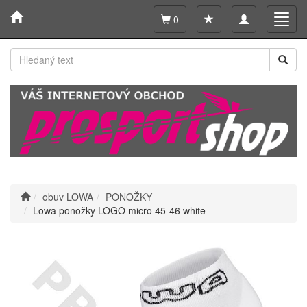
Toggle
Toggl
0
navigation
navig
obuv LOWA
PONOŽKY
Lowa ponožky LOGO micro 45-46 white