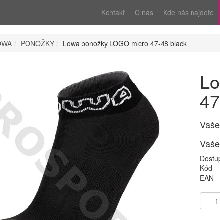
Kontakt
O nás
Kde nás najdete
OWA
PONOŽKY
Lowa ponožky LOGO micro 47-48 black
Lo
47
Vaše
Vaše
Dostu
Kód
EAN