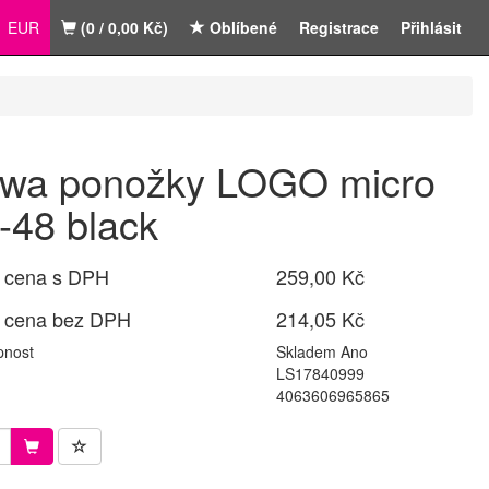
EUR
(0 / 0,00 Kč)
Oblíbené
Registrace
Přihlásit
wa ponožky LOGO micro
-48 black
 cena s DPH
259,00 Kč
 cena bez DPH
214,05 Kč
pnost
Skladem Ano
LS17840999
4063606965865