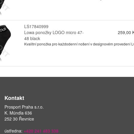
LS17840999
Lowa ponožky LOGO micro 47-
259,00 
48 black
Kvalitní ponožka pro každodenní nošení v designovém provedení
Kontakt
Prosport Praha s.r.o.
K. Mündla 636
252 30 Řevnice
ústředna:
+420 241 483 338