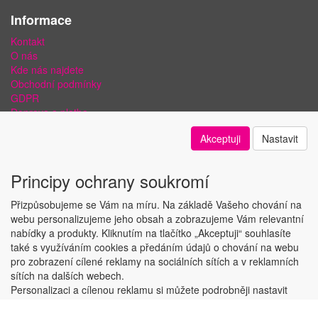
Informace
Kontakt
O nás
Kde nás najdete
Obchodní podmínky
GDPR
Doprava a platba
Bezpečnost plateb a ochrana dat
Akceptuji
Nastavit
Odstoupení od smlouvy
Nastavení soukromí
Principy ochrany soukromí
Přizpůsobujeme se Vám na míru. Na základě Vašeho chování na
webu personalizujeme jeho obsah a zobrazujeme Vám relevantní
nabídky a produkty. Kliknutím na tlačítko „Akceptuji“ souhlasíte
Copyright © ABRA Software a.s. 2018
také s využíváním cookies a předáním údajů o chování na webu
pro zobrazení cílené reklamy na sociálních sítích a v reklamních
sítích na dalších webech.
Personalizaci a cílenou reklamu si můžete podrobněji nastavit
nebo kdykoli vypnout po kliknutí na tlačítko „Nastavit“.