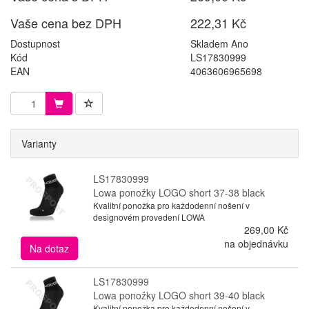
Vaše cena bez DPH
222,31 Kč
Dostupnost
Skladem Ano
Kód
LS17830999
EAN
4063606965698
Varianty
LS17830999
Lowa ponožky LOGO short 37-38 black
Kvalitní ponožka pro každodenní nošení v
designovém provedení LOWA
269,00 Kč
na objednávku
Na dotaz
LS17830999
Lowa ponožky LOGO short 39-40 black
Kvalitní ponožka pro každodenní nošení v