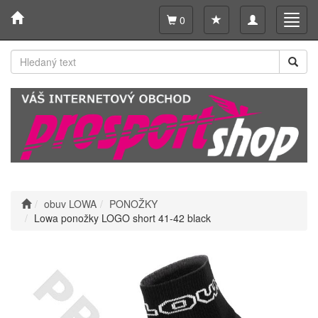
Toggle
Toggl
0
navigation
navig
obuv LOWA
PONOŽKY
Lowa ponožky LOGO short 41-42 black