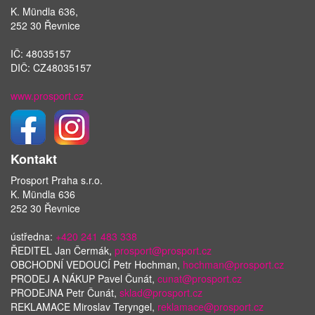
K. Mündla 636,
252 30 Řevnice
IČ: 48035157
DIČ: CZ48035157
www.prosport.cz
Kontakt
Prosport Praha s.r.o.
K. Mündla 636
252 30 Řevnice
ústředna:
+420 241 483 338
ŘEDITEL Jan Čermák,
prosport@prosport.cz
OBCHODNÍ VEDOUCÍ Petr Hochman,
hochman@prosport.cz
PRODEJ A NÁKUP Pavel Čunát,
cunat@prosport.cz
PRODEJNA Petr Čunát,
sklad@prosport.cz
REKLAMACE Miroslav Teryngel,
reklamace@prosport.cz