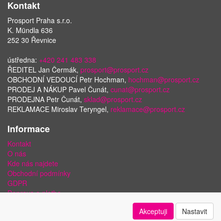
Kontakt
Prosport Praha s.r.o.
K. Mündla 636
252 30 Řevnice
ústředna:
+420 241 483 338
ŘEDITEL Jan Čermák,
prosport@prosport.cz
OBCHODNÍ VEDOUCÍ Petr Hochman,
hochman@prosport.cz
PRODEJ A NÁKUP Pavel Čunát,
cunat@prosport.cz
PRODEJNA Petr Čunát,
sklad@prosport.cz
REKLAMACE Miroslav Teryngel,
reklamace@prosport.cz
Informace
Kontakt
O nás
Kde nás najdete
Obchodní podmínky
GDPR
Doprava a platba
Bezpečnost plateb a ochrana dat
Akceptuji
Nastavit
Odstoupení od smlouvy