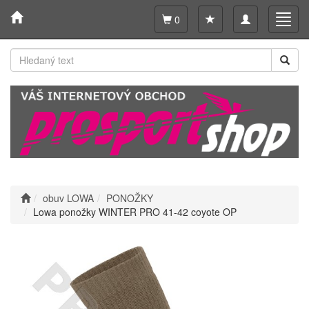
Toggle
Toggl
0
navigation
navig
obuv LOWA
PONOŽKY
Lowa ponožky WINTER PRO 41-42 coyote OP