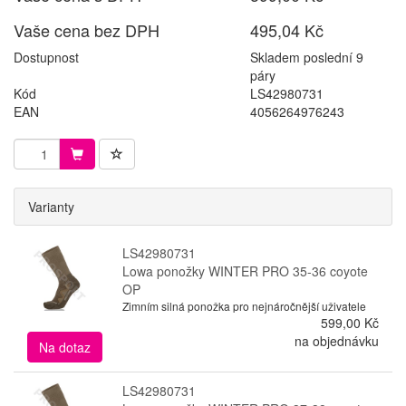
Vaše cena bez DPH
495,04 Kč
Dostupnost
Skladem poslední 9
páry
Kód
LS42980731
EAN
4056264976243
Varianty
LS42980731
Lowa ponožky WINTER PRO 35-36 coyote
OP
Zimním silná ponožka pro nejnáročnější uživatele
599,00 Kč
na objednávku
Na dotaz
LS42980731