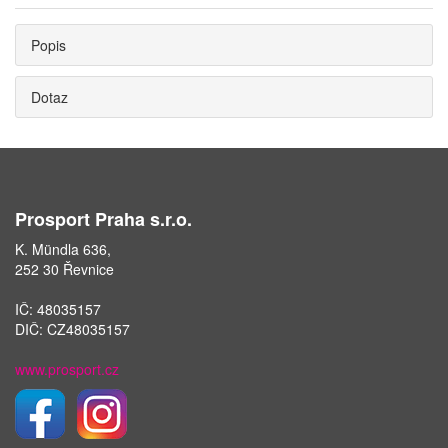
Popis
Dotaz
Prosport Praha s.r.o.
K. Mündla 636,
252 30 Řevnice
IČ: 48035157
DIČ: CZ48035157
www.prosport.cz