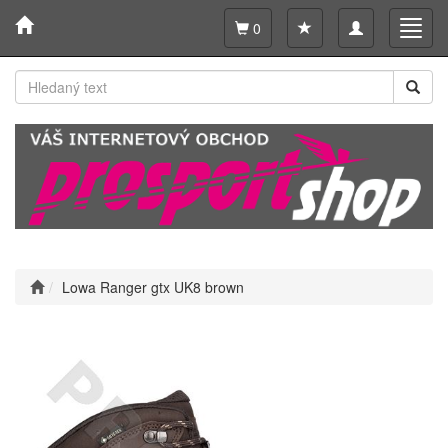
Toggle
Toggl
0
navigation
navig
Lowa Ranger gtx UK8 brown