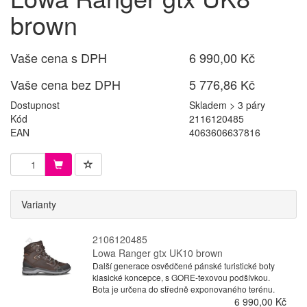
brown
Vaše cena s DPH
6 990,00 Kč
Vaše cena bez DPH
5 776,86 Kč
Dostupnost
Skladem > 3 páry
Kód
2116120485
EAN
4063606637816
Varianty
2106120485
Lowa Ranger gtx UK10 brown
Další generace osvědčené pánské turistické boty
klasické koncepce, s GORE-texovou podšívkou.
Bota je určena do středně exponovaného terénu.
6 990,00 Kč