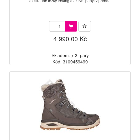
až středně těžký treking a aktivní pobyt v přírodě
4 990,00 Kč
Skladem: > 3 páry
Kód: 3109459499