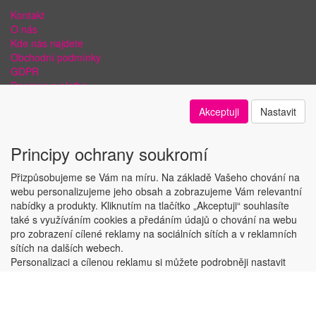
Kontakt
O nás
Kde nás najdete
Obchodní podmínky
GDPR
Doprava a platba
Bezpečnost plateb a ochrana dat
Akceptuji
Nastavit
Odstoupení od smlouvy
Nastavení soukromí
Principy ochrany soukromí
Přizpůsobujeme se Vám na míru. Na základě Vašeho chování na
webu personalizujeme jeho obsah a zobrazujeme Vám relevantní
nabídky a produkty. Kliknutím na tlačítko „Akceptuji“ souhlasíte
Copyright © ABRA Software a.s. 2018
také s využíváním cookies a předáním údajů o chování na webu
pro zobrazení cílené reklamy na sociálních sítích a v reklamních
sítích na dalších webech.
Personalizaci a cílenou reklamu si můžete podrobněji nastavit
nebo kdykoli vypnout po kliknutí na tlačítko „Nastavit“.