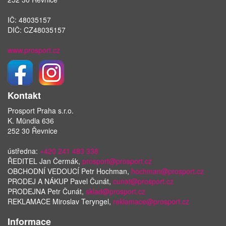
IČ: 48035157
DIČ: CZ48035157
www.prosport.cz
Kontakt
Prosport Praha s.r.o.
K. Mündla 636
252 30 Řevnice
ústředna:
+420 241 483 338
ŘEDITEL Jan Čermák,
prosport@prosport.cz
OBCHODNÍ VEDOUCÍ Petr Hochman,
hochman@prosport.cz
PRODEJ A NÁKUP Pavel Čunát,
cunat@prosport.cz
PRODEJNA Petr Čunát,
sklad@prosport.cz
REKLAMACE Miroslav Teryngel,
reklamace@prosport.cz
Informace