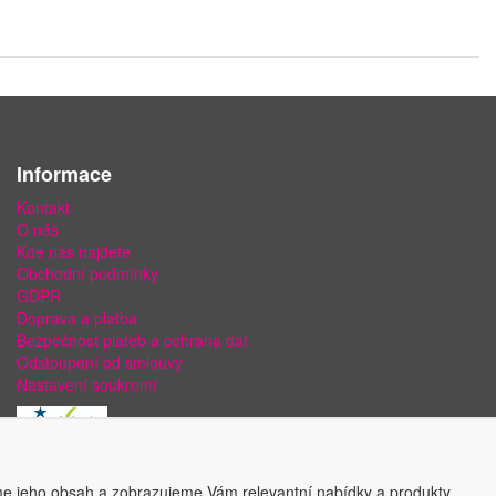
Informace
Kontakt
O nás
Kde nás najdete
Obchodní podmínky
GDPR
Doprava a platba
Bezpečnost plateb a ochrana dat
Odstoupení od smlouvy
Nastavení soukromí
e jeho obsah a zobrazujeme Vám relevantní nabídky a produkty.