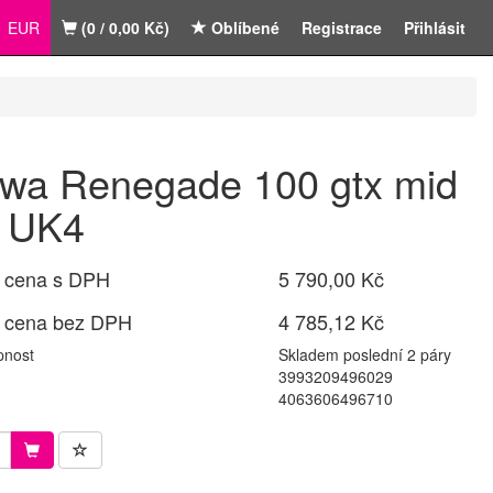
EUR
(0 / 0,00 Kč)
Oblíbené
Registrace
Přihlásit
wa Renegade 100 gtx mid
 UK4
 cena s DPH
5 790,00 Kč
 cena bez DPH
4 785,12 Kč
pnost
Skladem poslední 2 páry
3993209496029
4063606496710