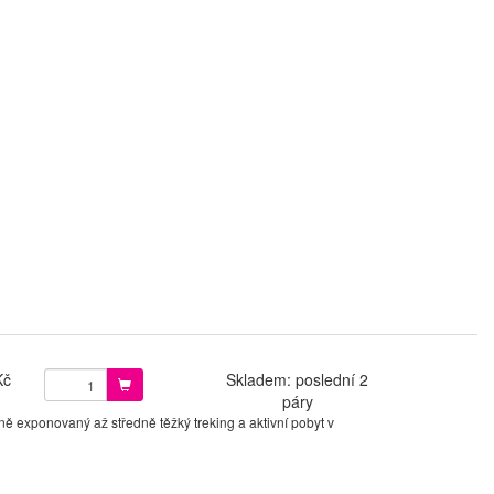
Kč
Skladem: poslední 2
páry
ě exponovaný až středně těžký treking a aktivní pobyt v