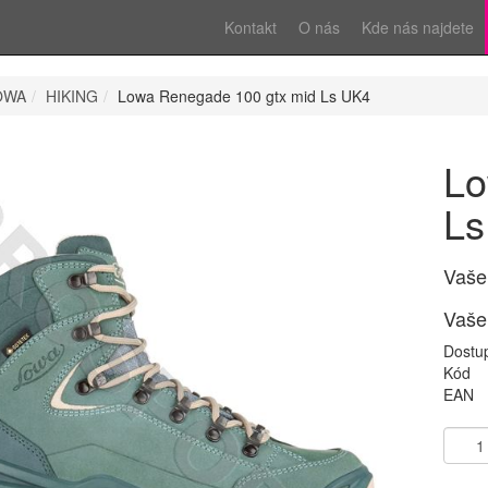
Kontakt
O nás
Kde nás najdete
OWA
HIKING
Lowa Renegade 100 gtx mid Ls UK4
Lo
Ls
Vaše
Vaše
Dostu
Kód
EAN