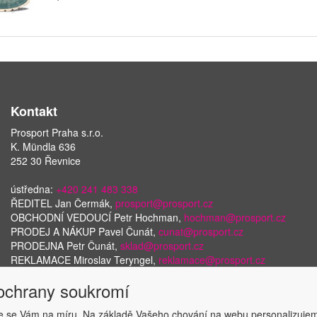
Kontakt
Prosport Praha s.r.o.
K. Mündla 636
252 30 Řevnice
ústředna:
+420 241 483 338
ŘEDITEL Jan Čermák,
prosport@prosport.cz
OBCHODNÍ VEDOUCÍ Petr Hochman,
hochman@prosport.cz
PRODEJ A NÁKUP Pavel Čunát,
cunat@prosport.cz
PRODEJNA Petr Čunát,
sklad@prosport.cz
REKLAMACE Miroslav Teryngel,
reklamace@prosport.cz
 ochrany soukromí
 se Vám na míru. Na základě Vašeho chování na webu personalizujem