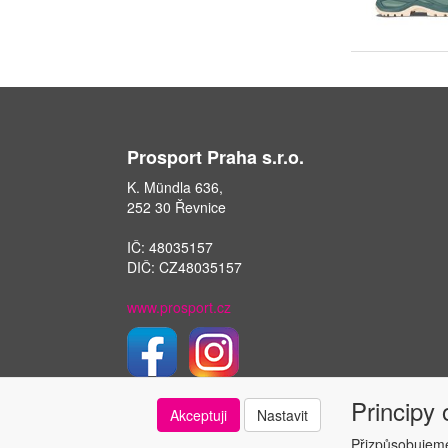
Prosport Praha s.r.o.
K. Mündla 636,
252 30 Řevnice
IČ: 48035157
DIČ: CZ48035157
www.prosport.cz
Principy
Akceptuji
Nastavit
Přizpůsobujeme