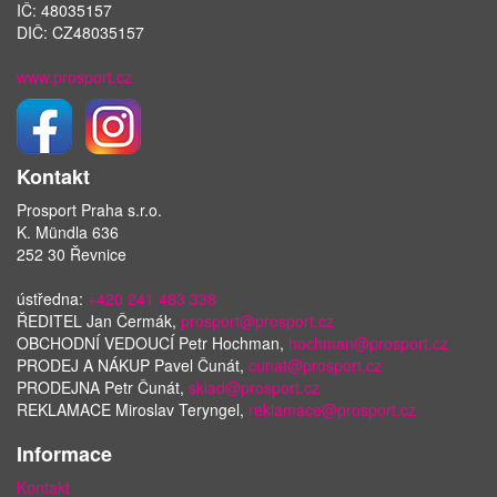
IČ: 48035157
DIČ: CZ48035157
www.prosport.cz
Kontakt
Prosport Praha s.r.o.
K. Mündla 636
252 30 Řevnice
ústředna:
+420 241 483 338
ŘEDITEL Jan Čermák,
prosport@prosport.cz
OBCHODNÍ VEDOUCÍ Petr Hochman,
hochman@prosport.cz
PRODEJ A NÁKUP Pavel Čunát,
cunat@prosport.cz
PRODEJNA Petr Čunát,
sklad@prosport.cz
REKLAMACE Miroslav Teryngel,
reklamace@prosport.cz
Informace
Kontakt