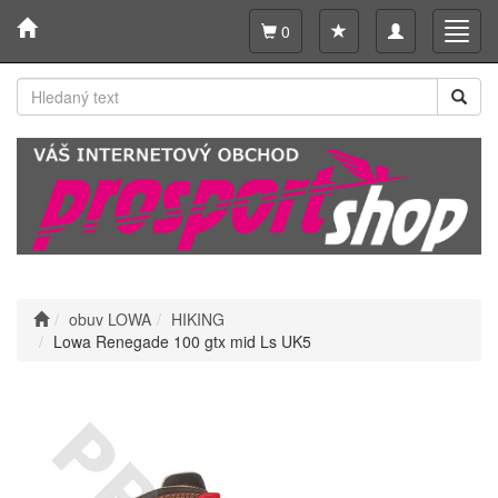
Toggle
Toggl
0
navigation
navig
obuv LOWA
HIKING
Lowa Renegade 100 gtx mid Ls UK5