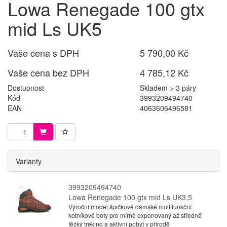
Lowa Renegade 100 gtx
mid Ls UK5
Vaše cena s DPH
5 790,00 Kč
Vaše cena bez DPH
4 785,12 Kč
Dostupnost
Skladem > 3 páry
Kód
3993209494740
EAN
4063606496581
Varianty
3993209494740
Lowa Renegade 100 gtx mid Ls UK3,5
Výroční model špičkové dámské multifunkční
kotníkové boty pro mírně exponovaný až středně
těžký treking a aktivní pobyt v přírodě