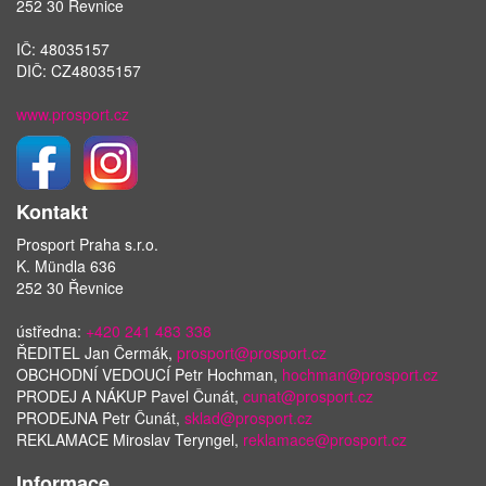
252 30 Řevnice
IČ: 48035157
DIČ: CZ48035157
www.prosport.cz
Kontakt
Prosport Praha s.r.o.
K. Mündla 636
252 30 Řevnice
ústředna:
+420 241 483 338
ŘEDITEL Jan Čermák,
prosport@prosport.cz
OBCHODNÍ VEDOUCÍ Petr Hochman,
hochman@prosport.cz
PRODEJ A NÁKUP Pavel Čunát,
cunat@prosport.cz
PRODEJNA Petr Čunát,
sklad@prosport.cz
REKLAMACE Miroslav Teryngel,
reklamace@prosport.cz
Informace