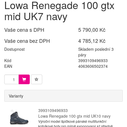
Lowa Renegade 100 gtx
mid UK7 navy
Vaše cena s DPH
5 790,00 Kč
Vaše cena bez DPH
4 785,12 Kč
Dostupnost
Skladem poslední 3
páry
Kód
3993109496933
EAN
4063606502374
Varianty
3993109496933
Lowa Renegade 100 gtx mid UK10 navy
Výroční model špičkové pánské multifunkční
kotníkové boty pro mírně exponovaný až středně