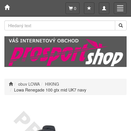
Toggle
Toggl
0
navigation
navig
obuv LOWA
HIKING
Lowa Renegade 100 gtx mid UK7 navy