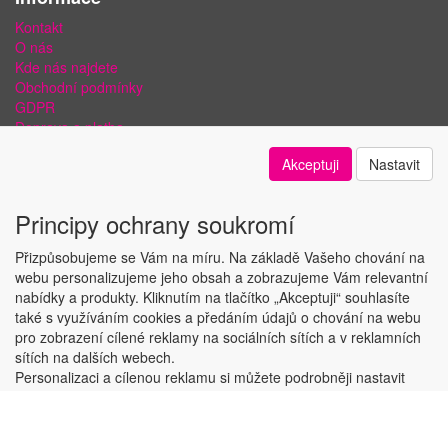
Kontakt
O nás
Kde nás najdete
Obchodní podmínky
GDPR
Doprava a platba
Bezpečnost plateb a ochrana dat
Akceptuji
Nastavit
Odstoupení od smlouvy
Nastavení soukromí
Principy ochrany soukromí
Přizpůsobujeme se Vám na míru. Na základě Vašeho chování na
webu personalizujeme jeho obsah a zobrazujeme Vám relevantní
nabídky a produkty. Kliknutím na tlačítko „Akceptuji“ souhlasíte
Copyright © ABRA Software a.s. 2018
také s využíváním cookies a předáním údajů o chování na webu
pro zobrazení cílené reklamy na sociálních sítích a v reklamních
sítích na dalších webech.
Personalizaci a cílenou reklamu si můžete podrobněji nastavit
nebo kdykoli vypnout po kliknutí na tlačítko „Nastavit“.