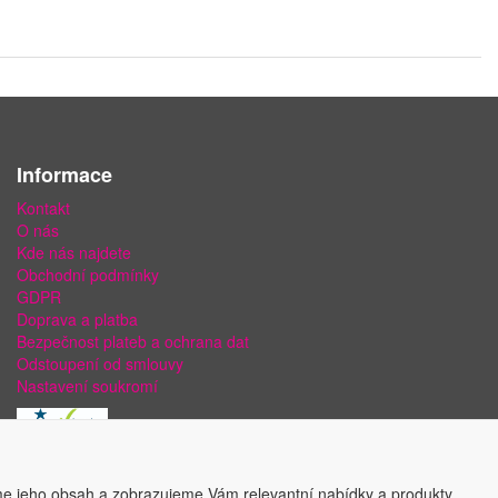
Informace
Kontakt
O nás
Kde nás najdete
Obchodní podmínky
GDPR
Doprava a platba
Bezpečnost plateb a ochrana dat
Odstoupení od smlouvy
Nastavení soukromí
e jeho obsah a zobrazujeme Vám relevantní nabídky a produkty.