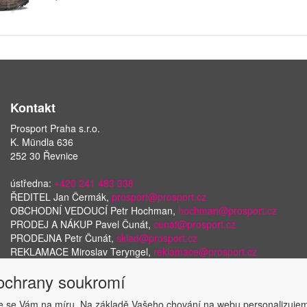
Kontakt
Prosport Praha s.r.o.
K. Mündla 636
252 30 Řevnice
ústředna:
+420 241 483 338
ŘEDITEL Jan Čermák,
prosport@prosport.cz
OBCHODNÍ VEDOUCÍ Petr Hochman,
hochman@prosport.cz
PRODEJ A NÁKUP Pavel Čunát,
cunat@prosport.cz
PRODEJNA Petr Čunát,
sklad@prosport.cz
REKLAMACE Miroslav Teryngel,
reklamace@prosport.cz
 ochrany soukromí
 se Vám na míru. Na základě Vašeho chování na webu personalizujem