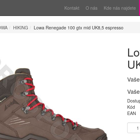
Kontakt
O nás
Kde nás najdete
OWA
HIKING
Lowa Renegade 100 gtx mid UK8,5 espresso
Lo
UK
Vaše
Vaše
Dostu
Kód
EAN