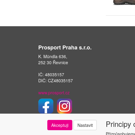
Prosport Praha s.r.o.
K. Mündla 636,
252 30 Řevnice
IČ: 48035157
DIČ: CZ48035157
www.prosport.cz
Principy
Akceptuji
Nastavit
Přizpůsobujeme