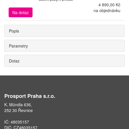
4 890,00 Kč
na objednávku
Na dotaz
Popis
Parametry
Dotaz
Prosport Praha s.r.o.
K. Mündla 636,
252 30 Řevnice
IČ: 48035157
DIČ: CZ48035157