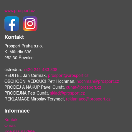
www.prosport.cz
Kontakt
Prosport Praha s.r.o.
K. Mündla 636
252 30 Řevnice
ústředna:
+420 241 483 338
ŘEDITEL Jan Čermák,
prosport@prosport.cz
OBCHODNÍ VEDOUCÍ Petr Hochman,
hochman@prosport.cz
PRODEJ A NÁKUP Pavel Čunát,
cunat@prosport.cz
PRODEJNA Petr Čunát,
sklad@prosport.cz
REKLAMACE Miroslav Teryngel,
reklamace@prosport.cz
Informace
Kontakt
O nás
Kde nás najdete