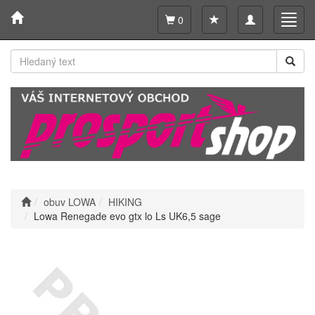
Toggle
Toggl
0
navigation
navig
obuv LOWA
HIKING
Lowa Renegade evo gtx lo Ls UK6,5 sage