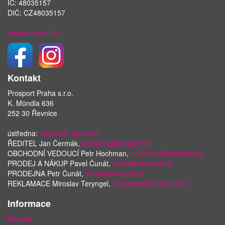
IČ: 48035157
DIČ: CZ48035157
www.prosport.cz
Kontakt
Prosport Praha s.r.o.
K. Mündla 636
252 30 Řevnice
ústředna:
+420 241 483 338
ŘEDITEL Jan Čermák,
prosport@prosport.cz
OBCHODNÍ VEDOUCÍ Petr Hochman,
hochman@prosport.cz
PRODEJ A NÁKUP Pavel Čunát,
cunat@prosport.cz
PRODEJNA Petr Čunát,
sklad@prosport.cz
REKLAMACE Miroslav Teryngel,
reklamace@prosport.cz
Informace
Kontakt