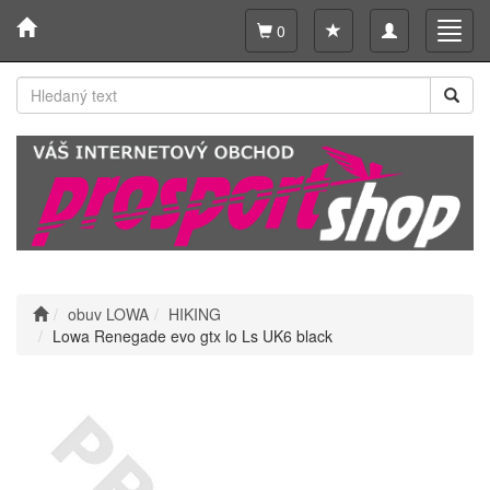
Toggle
Toggl
0
navigation
navig
obuv LOWA
HIKING
Lowa Renegade evo gtx lo Ls UK6 black