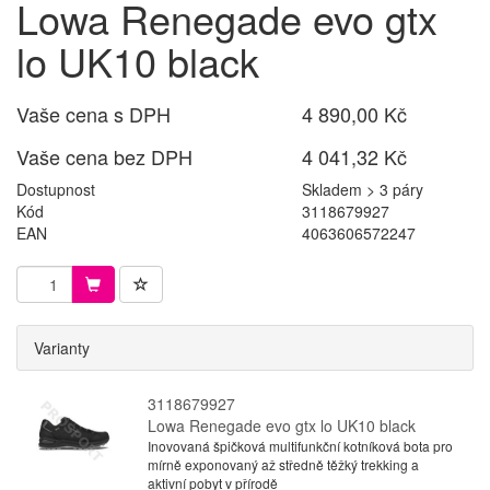
Lowa Renegade evo gtx
lo UK10 black
Vaše cena s DPH
4 890,00 Kč
Vaše cena bez DPH
4 041,32 Kč
Dostupnost
Skladem > 3 páry
Kód
3118679927
EAN
4063606572247
Varianty
3118679927
Lowa Renegade evo gtx lo UK10 black
Inovovaná špičková multifunkční kotníková bota pro
mírně exponovaný až středně těžký trekking a
aktivní pobyt v přírodě