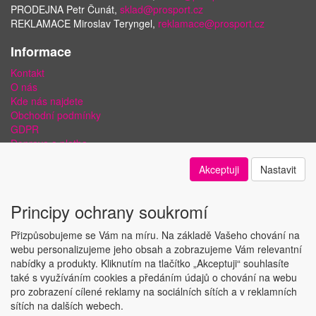
PRODEJNA Petr Čunát,
sklad@prosport.cz
REKLAMACE Miroslav Teryngel,
reklamace@prosport.cz
Informace
Kontakt
O nás
Kde nás najdete
Obchodní podmínky
GDPR
Doprava a platba
Bezpečnost plateb a ochrana dat
Akceptuji
Nastavit
Odstoupení od smlouvy
Nastavení soukromí
Principy ochrany soukromí
Přizpůsobujeme se Vám na míru. Na základě Vašeho chování na
webu personalizujeme jeho obsah a zobrazujeme Vám relevantní
nabídky a produkty. Kliknutím na tlačítko „Akceptuji“ souhlasíte
Copyright © ABRA Software a.s. 2018
také s využíváním cookies a předáním údajů o chování na webu
pro zobrazení cílené reklamy na sociálních sítích a v reklamních
sítích na dalších webech.