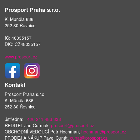
Prosport Praha s.r.o.
K. Mündla 636,
252 30 Řevnice
IČ: 48035157
DIČ: CZ48035157
www.prosport.cz
Kontakt
Prosport Praha s.r.o.
K. Mündla 636
252 30 Řevnice
ústředna:
+420 241 483 338
ŘEDITEL Jan Čermák,
prosport@prosport.cz
OBCHODNÍ VEDOUCÍ Petr Hochman,
hochman@prosport.cz
PRODEJ A NÁKUP Pavel Čunát,
cunat@prosport.cz