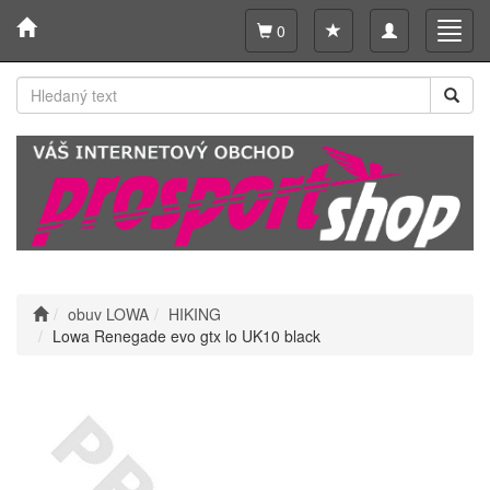
Toggle
Toggl
0
navigation
navig
obuv LOWA
HIKING
Lowa Renegade evo gtx lo UK10 black