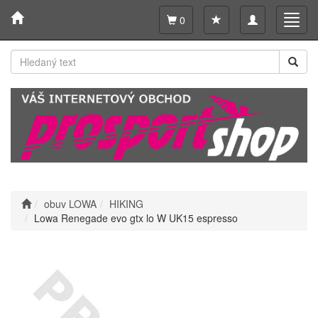
Toggle
Toggl
0
navigation
navig
obuv LOWA
HIKING
Lowa Renegade evo gtx lo W UK15 espresso