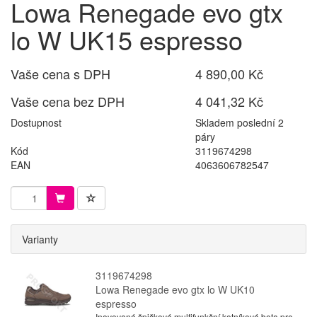
Lowa Renegade evo gtx
lo W UK15 espresso
Vaše cena s DPH
4 890,00 Kč
Vaše cena bez DPH
4 041,32 Kč
Dostupnost
Skladem poslední 2
páry
Kód
3119674298
EAN
4063606782547
Varianty
3119674298
Lowa Renegade evo gtx lo W UK10
espresso
Inovovaná špičková multifunkční kotníková bota pro