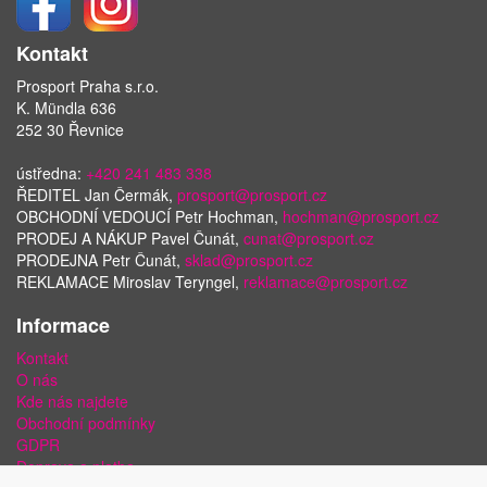
Kontakt
Prosport Praha s.r.o.
K. Mündla 636
252 30 Řevnice
ústředna:
+420 241 483 338
ŘEDITEL Jan Čermák,
prosport@prosport.cz
OBCHODNÍ VEDOUCÍ Petr Hochman,
hochman@prosport.cz
PRODEJ A NÁKUP Pavel Čunát,
cunat@prosport.cz
PRODEJNA Petr Čunát,
sklad@prosport.cz
REKLAMACE Miroslav Teryngel,
reklamace@prosport.cz
Informace
Kontakt
O nás
Kde nás najdete
Obchodní podmínky
GDPR
Doprava a platba