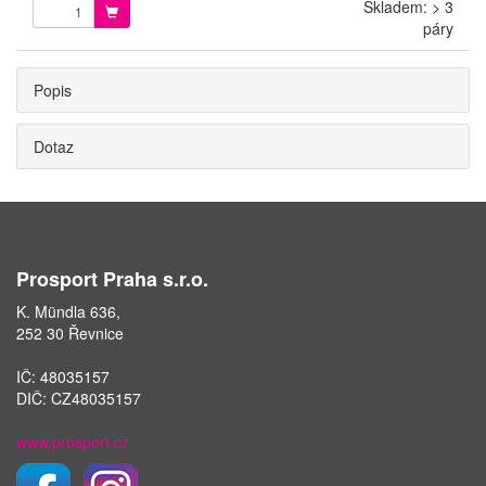
Skladem: > 3
páry
Popis
Dotaz
Prosport Praha s.r.o.
K. Mündla 636,
252 30 Řevnice
IČ: 48035157
DIČ: CZ48035157
www.prosport.cz