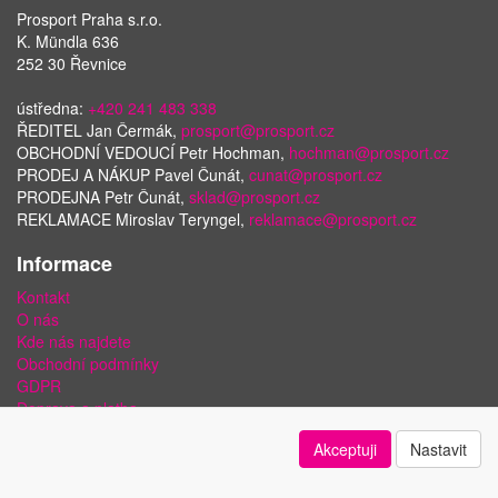
Prosport Praha s.r.o.
K. Mündla 636
252 30 Řevnice
ústředna:
+420 241 483 338
ŘEDITEL Jan Čermák,
prosport@prosport.cz
OBCHODNÍ VEDOUCÍ Petr Hochman,
hochman@prosport.cz
PRODEJ A NÁKUP Pavel Čunát,
cunat@prosport.cz
PRODEJNA Petr Čunát,
sklad@prosport.cz
REKLAMACE Miroslav Teryngel,
reklamace@prosport.cz
Informace
Kontakt
O nás
Kde nás najdete
Obchodní podmínky
GDPR
Doprava a platba
Bezpečnost plateb a ochrana dat
Akceptuji
Nastavit
Odstoupení od smlouvy
Nastavení soukromí