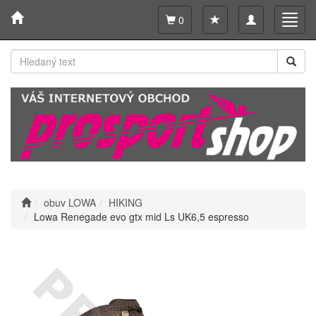
Toggle
Toggl
0
navigation
navig
obuv LOWA
HIKING
Lowa Renegade evo gtx mid Ls UK6,5 espresso