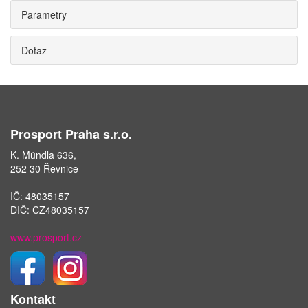
Parametry
Dotaz
Prosport Praha s.r.o.
K. Mündla 636,
252 30 Řevnice
IČ: 48035157
DIČ: CZ48035157
www.prosport.cz
Kontakt