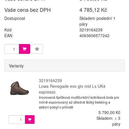
Vaše cena bez DPH
4 785,12 Kč
Dostupnost
Skladem poslední 1
páry
Kód
3219164239
EAN
4063606577242
Varianty
3219164239
Lowa Renegade evo gtx mid Ls UK4
espresso
Inovovaná špičková multifunkční kotníková bota pro
mírně exponovaný až středně těžký trekking a
aktivní pobyt v přírodě
5 790,00 Kč
Skladem: > 3
páry