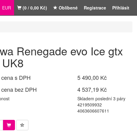
EUR
(0 / 0,00 Kč)
Oblíbené
Registrace
Přihlásit
wa Renegade evo Ice gtx
 UK8
 cena s DPH
5 490,00 Kč
 cena bez DPH
4 537,19 Kč
pnost
Skladem poslední 3 páry
4219509932
4063606607611