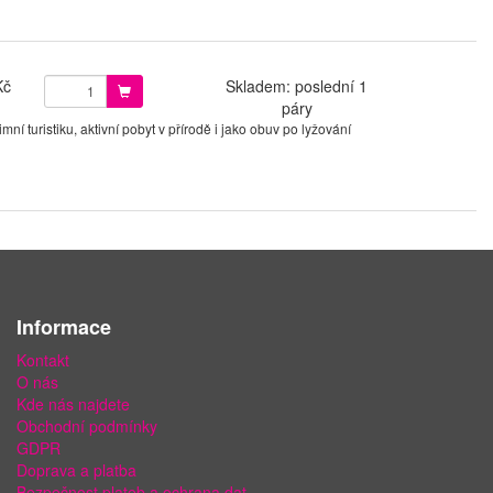
Kč
Skladem: poslední 1
páry
í turistiku, aktivní pobyt v přírodě i jako obuv po lyžování
Informace
Kontakt
O nás
Kde nás najdete
Obchodní podmínky
GDPR
Doprava a platba
Bezpečnost plateb a ochrana dat