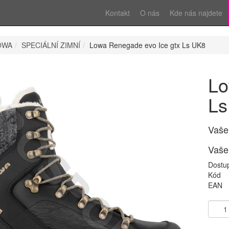
Kontakt
O nás
Kde nás najdete
OWA
SPECIÁLNÍ ZIMNÍ
Lowa Renegade evo Ice gtx Ls UK8
Lo
Ls
Vaše
Vaše
Dostu
Kód
EAN