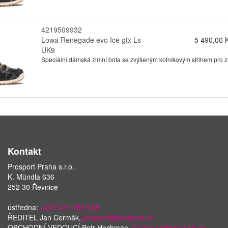
4219509932
Lowa Renegade evo Ice gtx Ls
5 490,00 
UK9
Speciální dámská zimní bota se zvýšeným kotníkovým střihem pro zimn
Kontakt
Prosport Praha s.r.o.
K. Mündla 636
252 30 Řevnice
ústředna:
+420 241 483 338
ŘEDITEL Jan Čermák,
prosport@prosport.cz
OBCHODNÍ VEDOUCÍ Petr Hochman,
hochman@prosport.cz