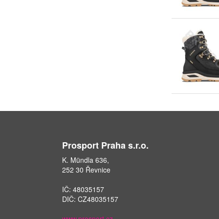
Prosport Praha s.r.o.
K. Mündla 636,
252 30 Řevnice
IČ: 48035157
DIČ: CZ48035157
www.prosport.cz