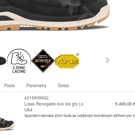
Popis
Parametry
Dotaz
4219509932
Lowa Renegade evo Ice gtx Ls
5 490,00 
UK4
Speciální dámská zimní bota se zvýšeným kotníkovým střihem pro zimn