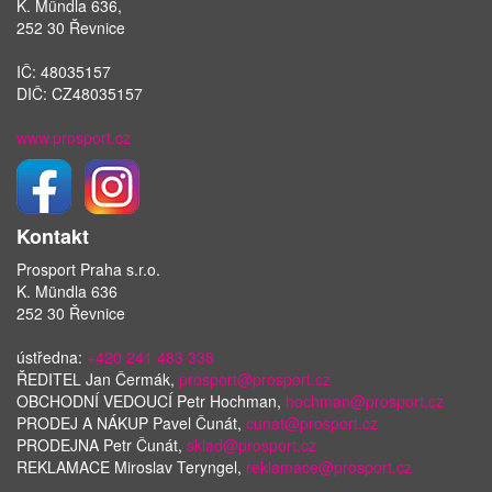
K. Mündla 636,
252 30 Řevnice
IČ: 48035157
DIČ: CZ48035157
www.prosport.cz
Kontakt
Prosport Praha s.r.o.
K. Mündla 636
252 30 Řevnice
ústředna:
+420 241 483 338
ŘEDITEL Jan Čermák,
prosport@prosport.cz
OBCHODNÍ VEDOUCÍ Petr Hochman,
hochman@prosport.cz
PRODEJ A NÁKUP Pavel Čunát,
cunat@prosport.cz
PRODEJNA Petr Čunát,
sklad@prosport.cz
REKLAMACE Miroslav Teryngel,
reklamace@prosport.cz