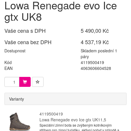
Lowa Renegade evo Ice
gtx UK8
Vaše cena s DPH
5 490,00 Kč
Vaše cena bez DPH
4 537,19 Kč
Dostupnost
Skladem poslední 1
páry
Kód
4119500419
EAN
4063606604528
Varianty
4119500419
Lowa Renegade evo Ice gtx UK11,5
Speciální zimní bota se zvýšeným kotníkovým
střihem pro zimní turistiku, aktivní pobyt v přírodě a