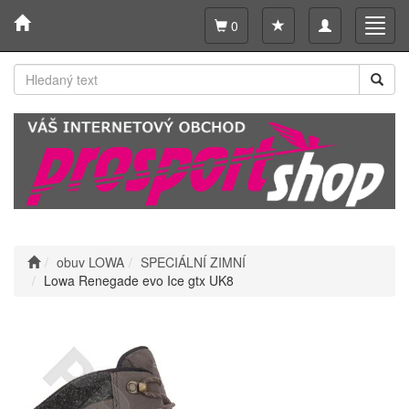
Toggle
Toggl
0
navigation
navig
obuv LOWA
SPECIÁLNÍ ZIMNÍ
Lowa Renegade evo Ice gtx UK8