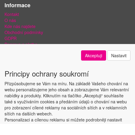
Informace
Kontakt
O nás
Kde nás najdete
Obchodní podmínky
GDPR
Doprava a platba
Bezpečnost plateb a ochrana dat
Akceptuji
Nastavit
Odstoupení od smlouvy
Nastavení soukromí
Principy ochrany soukromí
Přizpůsobujeme se Vám na míru. Na základě Vašeho chování na
webu personalizujeme jeho obsah a zobrazujeme Vám relevantní
nabídky a produkty. Kliknutím na tlačítko „Akceptuji“ souhlasíte
Copyright © ABRA Software a.s. 2018
také s využíváním cookies a předáním údajů o chování na webu
pro zobrazení cílené reklamy na sociálních sítích a v reklamních
sítích na dalších webech.
Personalizaci a cílenou reklamu si můžete podrobněji nastavit
nebo kdykoli vypnout po kliknutí na tlačítko „Nastavit“.