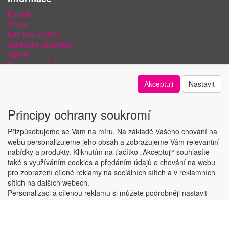
Kontakt
O nás
Kde nás najdete
Obchodní podmínky
GDPR
Doprava a platba
Bezpečnost plateb a ochrana dat
Akceptuji
Nastavit
Odstoupení od smlouvy
Nastavení soukromí
Principy ochrany soukromí
Přizpůsobujeme se Vám na míru. Na základě Vašeho chování na
webu personalizujeme jeho obsah a zobrazujeme Vám relevantní
nabídky a produkty. Kliknutím na tlačítko „Akceptuji“ souhlasíte
Copyright © ABRA Software a.s. 2018
také s využíváním cookies a předáním údajů o chování na webu
pro zobrazení cílené reklamy na sociálních sítích a v reklamních
sítích na dalších webech.
Personalizaci a cílenou reklamu si můžete podrobněji nastavit
nebo kdykoli vypnout po kliknutí na tlačítko „Nastavit“.