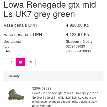
Lowa Renegade gtx mid
Ls UK7 grey green
Vaše cena s DPH
4 990,00 Kč
Vaše cena bez DPH
4 123,97 Kč
Dostupnost
Skladem > 3 páry
Kód
3209459629
EAN
4063606418880
Varianty
3209459629
Lowa Renegade gtx mid Ls UK4 grey green
Špičková dámská multifunkční kotníková bota pro
mírně exponovaný až středně těžký treking a aktivní
pobyt v přírodě