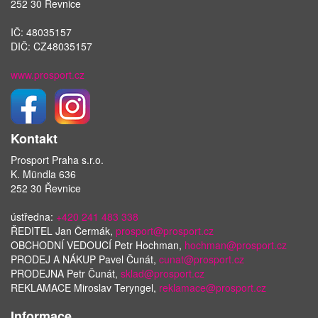
252 30 Řevnice
IČ: 48035157
DIČ: CZ48035157
www.prosport.cz
Kontakt
Prosport Praha s.r.o.
K. Mündla 636
252 30 Řevnice
ústředna:
+420 241 483 338
ŘEDITEL Jan Čermák,
prosport@prosport.cz
OBCHODNÍ VEDOUCÍ Petr Hochman,
hochman@prosport.cz
PRODEJ A NÁKUP Pavel Čunát,
cunat@prosport.cz
PRODEJNA Petr Čunát,
sklad@prosport.cz
REKLAMACE Miroslav Teryngel,
reklamace@prosport.cz
Informace