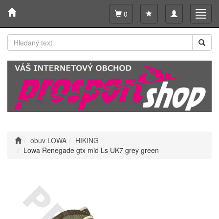
Toggle
Toggl
0
navigation
navig
obuv LOWA
HIKING
Lowa Renegade gtx mid Ls UK7 grey green