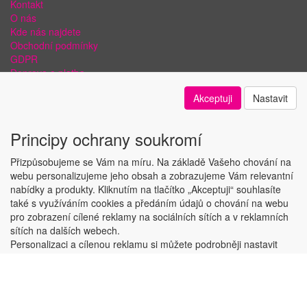
Kontakt
O nás
Kde nás najdete
Obchodní podmínky
GDPR
Doprava a platba
Bezpečnost plateb a ochrana dat
Akceptuji
Nastavit
Odstoupení od smlouvy
Nastavení soukromí
Principy ochrany soukromí
Přizpůsobujeme se Vám na míru. Na základě Vašeho chování na
webu personalizujeme jeho obsah a zobrazujeme Vám relevantní
nabídky a produkty. Kliknutím na tlačítko „Akceptuji“ souhlasíte
Copyright © ABRA Software a.s. 2018
také s využíváním cookies a předáním údajů o chování na webu
pro zobrazení cílené reklamy na sociálních sítích a v reklamních
sítích na dalších webech.
Personalizaci a cílenou reklamu si můžete podrobněji nastavit
nebo kdykoli vypnout po kliknutí na tlačítko „Nastavit“.