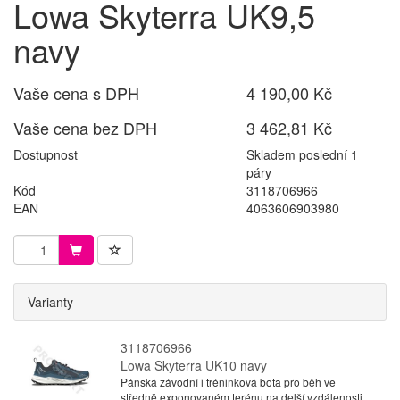
Lowa Skyterra UK9,5
navy
Vaše cena s DPH
4 190,00 Kč
Vaše cena bez DPH
3 462,81 Kč
Dostupnost
Skladem poslední 1
páry
Kód
3118706966
EAN
4063606903980
Varianty
3118706966
Lowa Skyterra UK10 navy
Pánská závodní i tréninková bota pro běh ve
středně exponovaném terénu na delší vzdálenosti,