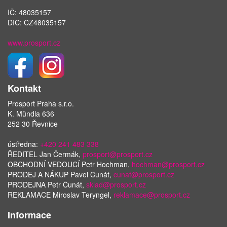
IČ: 48035157
DIČ: CZ48035157
www.prosport.cz
Kontakt
Prosport Praha s.r.o.
K. Mündla 636
252 30 Řevnice
ústředna:
+420 241 483 338
ŘEDITEL Jan Čermák,
prosport@prosport.cz
OBCHODNÍ VEDOUCÍ Petr Hochman,
hochman@prosport.cz
PRODEJ A NÁKUP Pavel Čunát,
cunat@prosport.cz
PRODEJNA Petr Čunát,
sklad@prosport.cz
REKLAMACE Miroslav Teryngel,
reklamace@prosport.cz
Informace