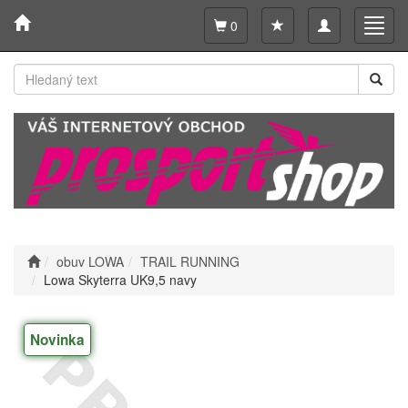
Toggle
Toggl
0
navigation
navig
obuv LOWA
TRAIL RUNNING
Lowa Skyterra UK9,5 navy
Novinka