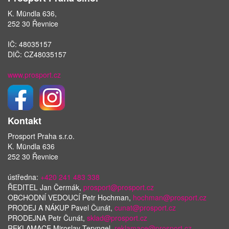
K. Mündla 636,
252 30 Řevnice
IČ: 48035157
DIČ: CZ48035157
www.prosport.cz
Kontakt
Prosport Praha s.r.o.
K. Mündla 636
252 30 Řevnice
ústředna:
+420 241 483 338
ŘEDITEL Jan Čermák,
prosport@prosport.cz
OBCHODNÍ VEDOUCÍ Petr Hochman,
hochman@prosport.cz
PRODEJ A NÁKUP Pavel Čunát,
cunat@prosport.cz
PRODEJNA Petr Čunát,
sklad@prosport.cz
REKLAMACE Miroslav Teryngel,
reklamace@prosport.cz