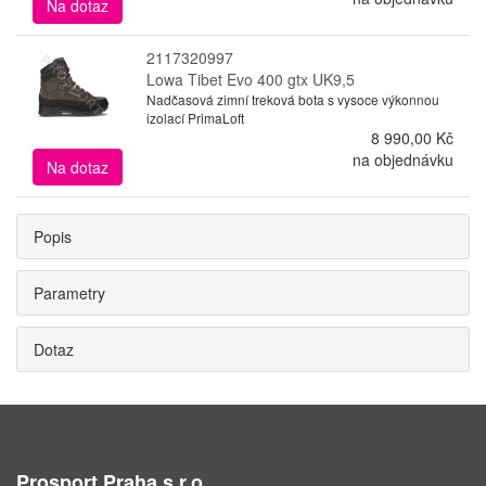
Na dotaz
2117320997
Lowa Tibet Evo 400 gtx UK9,5
Nadčasová zimní treková bota s vysoce výkonnou
izolací PrimaLoft
8 990,00 Kč
na objednávku
Na dotaz
Popis
Parametry
Dotaz
Prosport Praha s.r.o.