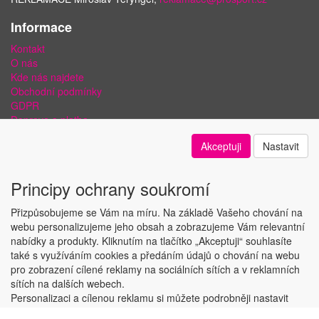
Informace
Kontakt
O nás
Kde nás najdete
Obchodní podmínky
GDPR
Doprava a platba
Bezpečnost plateb a ochrana dat
Akceptuji
Nastavit
Odstoupení od smlouvy
Nastavení soukromí
Principy ochrany soukromí
Přizpůsobujeme se Vám na míru. Na základě Vašeho chování na
webu personalizujeme jeho obsah a zobrazujeme Vám relevantní
nabídky a produkty. Kliknutím na tlačítko „Akceptuji“ souhlasíte
Copyright © ABRA Software a.s. 2018
také s využíváním cookies a předáním údajů o chování na webu
pro zobrazení cílené reklamy na sociálních sítích a v reklamních
sítích na dalších webech.
Personalizaci a cílenou reklamu si můžete podrobněji nastavit
nebo kdykoli vypnout po kliknutí na tlačítko „Nastavit“.