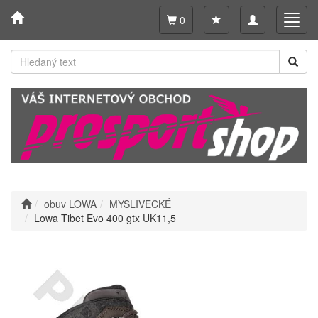
Toggle
Toggl
0
navigation
navig
obuv LOWA
MYSLIVECKÉ
Lowa Tibet Evo 400 gtx UK11,5